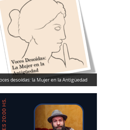
oces desoídas: la Mujer en la Antigüedad