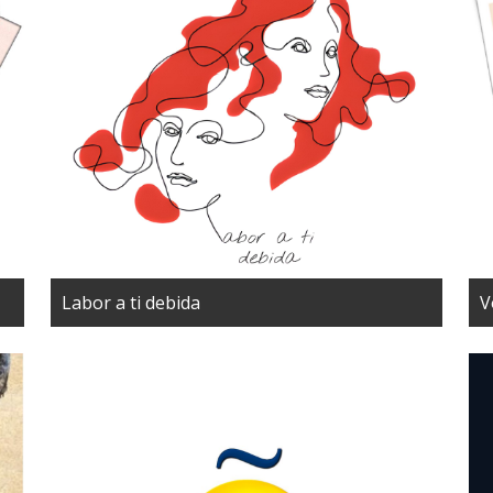
Labor a ti debida
V