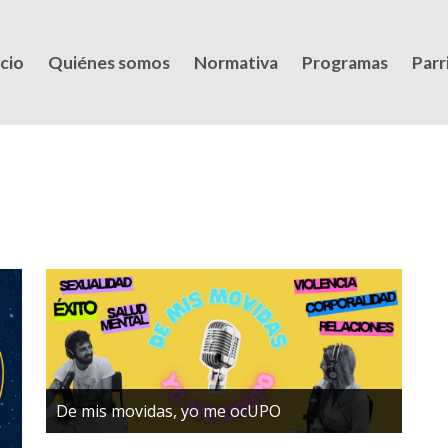
icio
Quiénes somos
Normativa
Programas
Parri
De mis movidas, yo me ocUPO