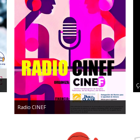
Ç
Radio CINEF