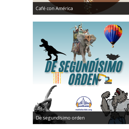
Café con América
De segundísimo orden