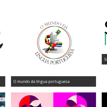
S
O mundo da língua portuguesa