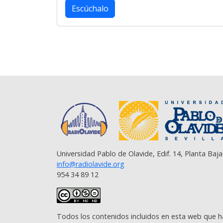
b
t
s
g
l
L
e
Escúchalo
o
e
A
r
i
o
r
p
a
n
k
p
m
k
Universidad Pablo de Olavide, Edif. 14, Planta Baja
info@radiolavide.org
954 34 89 12
Todos los contenidos incluidos en esta web que h