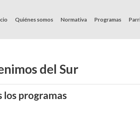
icio
Quiénes somos
Normativa
Programas
Parri
enimos del Sur
s los programas