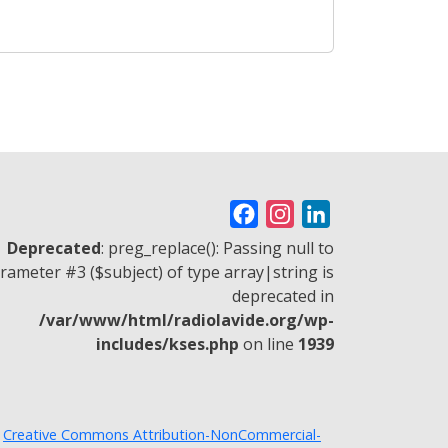
F
I
L
a
n
i
Deprecated
: preg_replace(): Passing null to
c
s
n
rameter #3 ($subject) of type array|string is
deprecated in
e
t
k
/var/www/html/radiolavide.org/wp-
b
a
e
includes/kses.php
on line
1939
o
g
d
o
r
I
k
a
n
a
Creative Commons Attribution-NonCommercial-
m