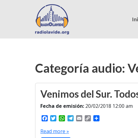
In
Categoría audio:
V
Venimos del Sur. Todo
Fecha de emisión:
20/02/2018 12:00 am
F
T
W
T
E
C
S
a
w
h
e
m
o
h
c
i
a
l
a
p
a
Read more »
e
t
t
e
i
y
r