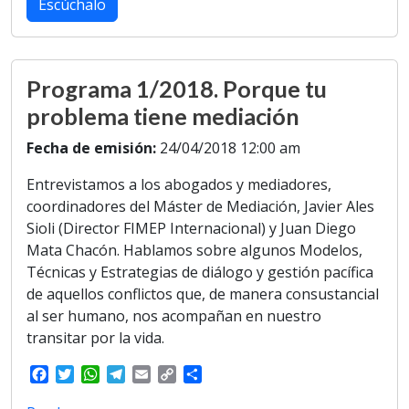
b
t
s
g
l
L
e
Escúchalo
o
e
A
r
i
o
r
p
a
n
k
p
m
k
Programa 1/2018. Porque tu
problema tiene mediación
Fecha de emisión:
24/04/2018 12:00 am
Entrevistamos a los abogados y mediadores,
coordinadores del Máster de Mediación, Javier Ales
Sioli (Director FIMEP Internacional) y Juan Diego
Mata Chacón. Hablamos sobre algunos Modelos,
Técnicas y Estrategias de diálogo y gestión pacífica
de aquellos conflictos que, de manera consustancial
al ser humano, nos acompañan en nuestro
transitar por la vida.
F
T
W
T
E
C
S
a
w
h
e
m
o
h