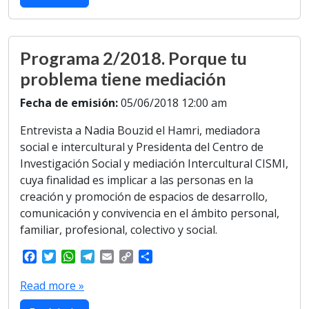
o
e
A
r
i
o
r
p
a
n
k
p
m
k
Programa 2/2018. Porque tu
problema tiene mediación
Fecha de emisión:
05/06/2018 12:00 am
Entrevista a Nadia Bouzid el Hamri, mediadora
social e intercultural y Presidenta del Centro de
Investigación Social y mediación Intercultural CISMI,
cuya finalidad es implicar a las personas en la
creación y promoción de espacios de desarrollo,
comunicación y convivencia en el ámbito personal,
familiar, profesional, colectivo y social.
F
T
W
T
E
C
S
a
w
h
e
m
o
h
c
i
a
l
a
p
a
Read more »
e
t
t
e
i
y
r