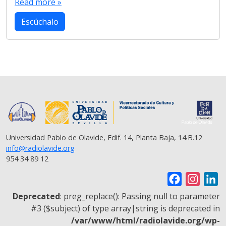
c
i
a
l
a
p
a
Read more »
e
t
t
e
i
y
r
b
t
s
g
l
L
e
Escúchalo
o
e
A
r
i
o
r
p
a
n
k
p
m
k
Universidad Pablo de Olavide, Edif. 14, Planta Baja, 14.B.12
info@radiolavide.org
954 34 89 12
F
I
L
a
n
i
Deprecated
: preg_replace(): Passing null to parameter
c
s
n
#3 ($subject) of type array|string is deprecated in
/var/www/html/radiolavide.org/wp-
e
t
k