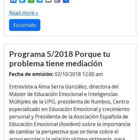
a
w
h
e
m
o
h
c
i
a
l
a
p
a
Read more »
e
t
t
e
i
y
r
b
t
s
g
l
L
e
Escúchalo
o
e
A
r
i
o
r
p
a
n
k
p
m
k
Programa 5/2018 Porque tu
problema tiene mediación
Fecha de emisión:
02/10/2018 12:00 am
Entrevista a Alma Serra González, directora del
Máster de Educación Emocional e Inteligencias
Múltiples de la UPO, presidenta de Rumbos, Centro
especializado en Educación Emocional y crecimiento
personal y Presidenta de la Asociación Española de
Educación Emocional (Asedem) sobre la importancia
de cambiar la perspectiva que se tiene sobre el
acoso escolar y la relación víctima victimario, para