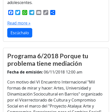
adolescentes.
F
T
W
T
E
C
S
a
w
h
e
m
o
h
c
i
a
l
a
p
a
Read more »
e
t
t
e
i
y
r
b
t
s
g
l
L
e
Escúchalo
o
e
A
r
i
o
r
p
a
n
k
p
m
k
Programa 6/2018 Porque tu
problema tiene mediación
Fecha de emisión:
06/11/2018 12:00 am
Con motivo del VI Encuentro Internacional "Mil
formas de mirar y hacer: Artes, Universidad y
Dinamización Sociocultural en Barrios" organizado
por el Vicerrectorado de Cultura y Compromiso
Social en el marco del "Proyecto Atalaya: Arte y
Compromiso. Experiencias para el Cambios Social"