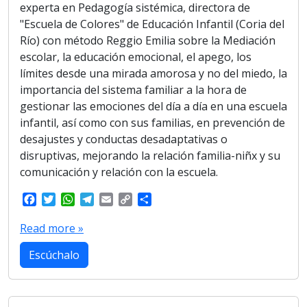
experta en Pedagogía sistémica, directora de
"Escuela de Colores" de Educación Infantil (Coria del
Río) con método Reggio Emilia sobre la Mediación
escolar, la educación emocional, el apego, los
límites desde una mirada amorosa y no del miedo, la
importancia del sistema familiar a la hora de
gestionar las emociones del día a día en una escuela
infantil, así como con sus familias, en prevención de
desajustes y conductas desadaptativas o
disruptivas, mejorando la relación familia-niñx y su
comunicación y relación con la escuela.
F
T
W
T
E
C
S
a
w
h
e
m
o
h
c
i
a
l
a
p
a
Read more »
e
t
t
e
i
y
r
b
t
s
g
l
L
e
Escúchalo
o
e
A
r
i
o
r
p
a
n
k
p
m
k