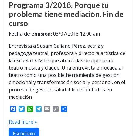
Programa 3/2018. Porque tu
problema tiene mediación. Fin de
curso
Fecha de emisión:
03/07/2018 12:00 am
Entrevista a Susam Galiano Pérez, actriz y
pedagoga teatral, profesora y directora artística de
la escuela DaMTe que abarca las disciplinas de
teatro música y claqué. Una entrevista enfocada al
teatro como una posible herramienta de gestión
emocional y transformación social y personal, en el
proceso de gestión saludable de conflictos en
mediación.
F
T
W
T
E
C
S
a
w
h
e
m
o
h
c
i
a
l
a
p
a
Read more »
e
t
t
e
i
y
r
b
t
s
g
l
L
e
Escúchalo