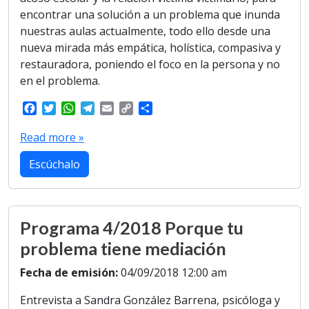
encontrar una solución a un problema que inunda
nuestras aulas actualmente, todo ello desde una
nueva mirada más empática, holística, compasiva y
restauradora, poniendo el foco en la persona y no
en el problema.
F
T
W
T
E
C
S
a
w
h
e
m
o
h
c
i
a
l
a
p
a
Read more »
e
t
t
e
i
y
r
b
t
s
g
l
L
e
Escúchalo
o
e
A
r
i
o
r
p
a
n
k
p
m
k
Programa 4/2018 Porque tu
problema tiene mediación
Fecha de emisión:
04/09/2018 12:00 am
Entrevista a Sandra González Barrena, psicóloga y