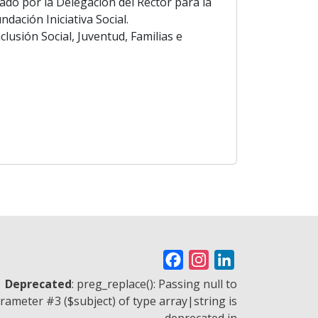
do por la Delegación del Rector para la
dación Iniciativa Social.
lusión Social, Juventud, Familias e
F
I
L
a
n
i
Deprecated
: preg_replace(): Passing null to
c
s
n
rameter #3 ($subject) of type array|string is