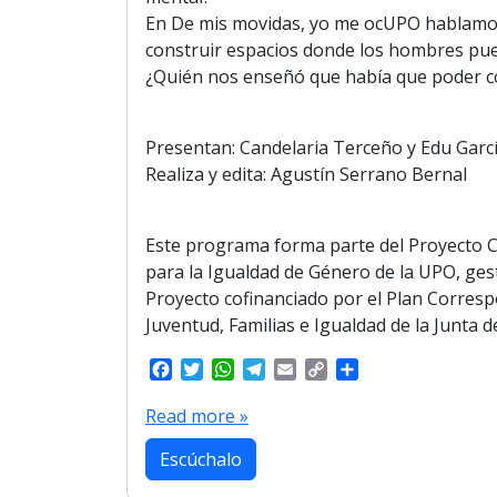
En De mis movidas, yo me ocUPO hablamos 
construir espacios donde los hombres pued
¿Quién nos enseñó que había que poder c
Presentan: Candelaria Terceño y Edu Garcí
Realiza y edita: Agustín Serrano Bernal
Este programa forma parte del Proyecto C
para la Igualdad de Género de la UPO, gesti
Proyecto cofinanciado por el Plan Correspo
Juventud, Familias e Igualdad de la Junta d
F
T
W
T
E
C
S
a
w
h
e
m
o
h
c
i
a
l
a
p
a
Read more »
e
t
t
e
i
y
r
b
t
s
g
l
L
e
Escúchalo
o
e
A
r
i