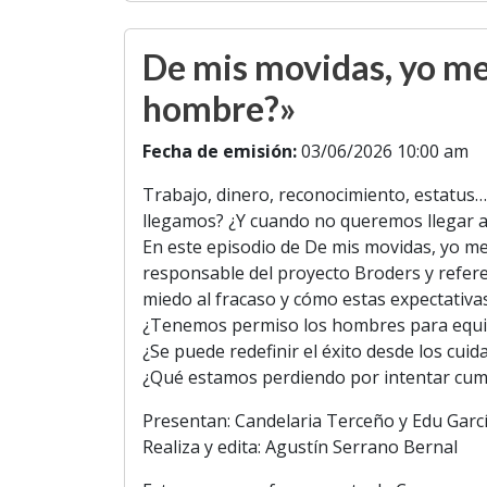
o
r
p
a
n
k
p
m
k
De mis movidas, yo me
hombre?»
Fecha de emisión:
03/06/2026 10:00 am
Trabajo, dinero, reconocimiento, estatu
llegamos? ¿Y cuando no queremos llegar a
En este episodio de De mis movidas, yo me
responsable del proyecto Broders y referen
miedo al fracaso y cómo estas expectativa
¿Tenemos permiso los hombres para equ
¿Se puede redefinir el éxito desde los cuid
¿Qué estamos perdiendo por intentar cum
Presentan: Candelaria Terceño y Edu Garcí
Realiza y edita: Agustín Serrano Bernal