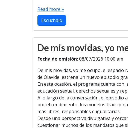
a
w
h
e
m
o
h
c
i
a
l
a
p
a
Read more »
e
t
t
e
i
y
r
b
t
s
g
l
L
e
Escúchalo
o
e
A
r
i
o
r
p
a
n
k
p
m
k
De mis movidas, yo m
Fecha de emisión:
08/07/2026 10:00 am
De mis movidas, yo me ocupo, el espacio r
de Olavide, estrena un nuevo episodio grac
En esta ocasión, el programa cuenta con la
educación sexual, derechos sexuales y repr
A lo largo de la conversación, el episodi
por el rendimiento, los modelos tradiciona
más libres, responsables e igualitarias.
Desde una perspectiva divulgativa y cerca
cuestionar muchos de los mandatos que sig