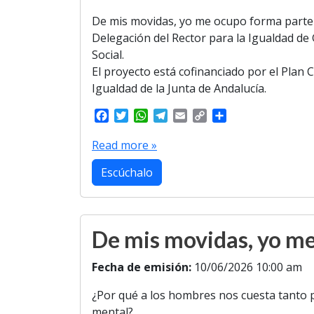
De mis movidas, yo me ocupo forma parte 
Delegación del Rector para la Igualdad de 
Social.
El proyecto está cofinanciado por el Plan C
Igualdad de la Junta de Andalucía.
F
T
W
T
E
C
S
a
w
h
e
m
o
h
c
i
a
l
a
p
a
Read more »
e
t
t
e
i
y
r
b
t
s
g
l
L
e
Escúchalo
o
e
A
r
i
o
r
p
a
n
k
p
m
k
De mis movidas, yo 
Fecha de emisión:
10/06/2026 10:00 am
¿Por qué a los hombres nos cuesta tanto p
mental?