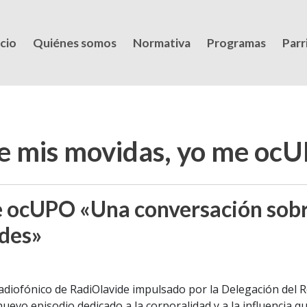
icio
Quiénes somos
Normativa
Programas
Parri
e mis movidas, yo me oc
 ocUPO «Una conversación sobr
ades»
adiofónico de RadiOlavide impulsado por la Delegación del R
uevo episodio dedicado a la corporalidad y a la influencia q