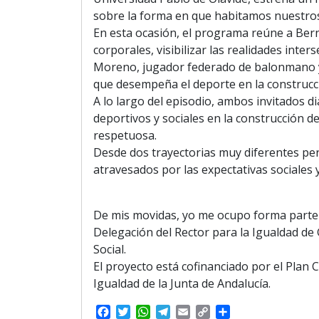
sobre la forma en que habitamos nuestro
En esta ocasión, el programa reúne a Berna
corporales, visibilizar las realidades inte
Moreno, jugador federado de balonmano y a
que desempeña el deporte en la construcci
A lo largo del episodio, ambos invitados d
deportivos y sociales en la construcción de
respetuosa.
Desde dos trayectorias muy diferentes per
atravesados por las expectativas sociales 
De mis movidas, yo me ocupo forma parte 
Delegación del Rector para la Igualdad de 
Social.
El proyecto está cofinanciado por el Plan C
Igualdad de la Junta de Andalucía.
F
T
W
T
E
C
S