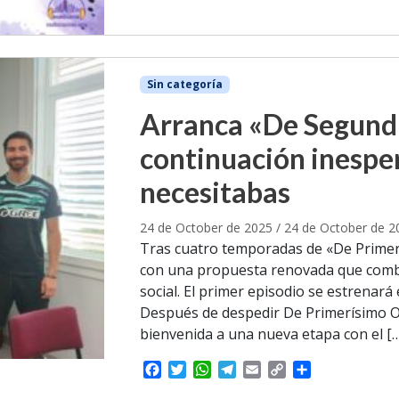
b
t
s
g
l
L
e
o
e
A
r
i
o
r
p
a
n
k
p
m
k
Sin categoría
Arranca «De Segundí
continuación inespe
necesitabas
24 de October de 2025
/
24 de October de 2
Tras cuatro temporadas de «De Primer
con una propuesta renovada que combi
social. El primer episodio se estrenará 
Después de despedir De Primerísimo Or
bienvenida a una nueva etapa con el [
F
T
W
T
E
C
S
a
w
h
e
m
o
h