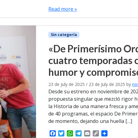
a
w
h
e
m
o
h
c
i
a
l
a
p
a
Read more »
e
t
t
e
i
y
r
b
t
s
g
l
L
e
o
e
A
r
i
o
r
p
a
n
Sin categoría
k
p
m
k
«De Primerísimo Ord
cuatro temporadas c
humor y compromiso
23 de July de 2025
/
23 de July de 2025
by
no
Desde su estreno en noviembre de 202
propuesta singular que mezcló rigor hi
la Historia de una manera fresca y a
de 40 programas, el espacio De Prime
de momento, dejando una huella […]
F
T
W
T
E
C
S