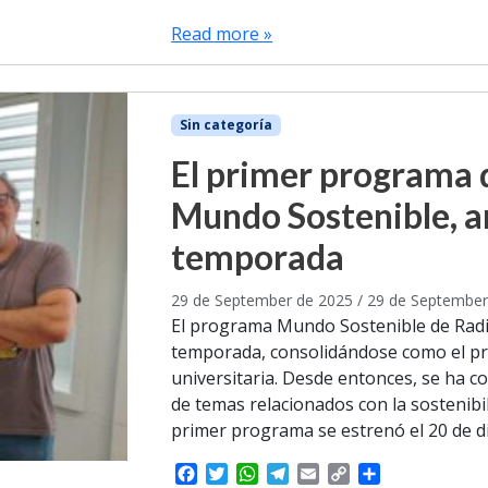
a
w
h
e
m
o
h
c
i
a
l
a
p
a
Read more »
e
t
t
e
i
y
r
b
t
s
g
l
L
e
o
e
A
r
i
o
r
p
a
n
Sin categoría
k
p
m
k
El primer programa 
Mundo Sostenible, a
temporada
29 de September de 2025
/
29 de September
El programa Mundo Sostenible de Radi
temporada, consolidándose como el pri
universitaria. Desde entonces, se ha c
de temas relacionados con la sostenibi
primer programa se estrenó el 20 de d
F
T
W
T
E
C
S