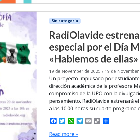
Sin categoría
RadiOlavide estrena
especial por el Día M
«Hablemos de ellas»
19 de November de 2025
/
19 de November 
Un proyecto impulsado por estudiantes
dirección académica de la profesora M
compromiso de la UPO con la divulgación
pensamiento. RadiOlavide estrenará e
a las 10:00 horas su cuarto programa e
F
T
W
T
E
C
S
a
w
h
e
m
o
h
c
i
a
l
a
p
a
Read more »
e
t
t
e
i
y
r