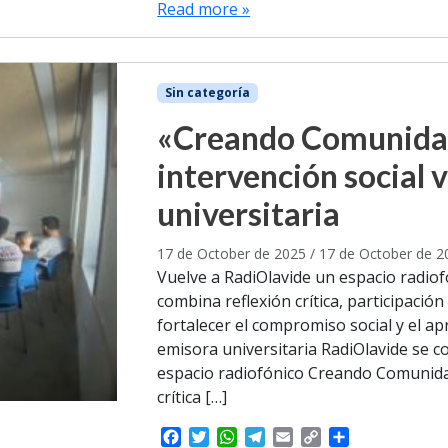
c
i
a
l
a
p
a
Read more »
e
t
t
e
i
y
r
b
t
s
g
l
L
e
o
e
A
r
i
o
r
p
a
n
Sin categoría
k
p
m
k
«Creando Comunidad»
intervención social v
universitaria
17 de October de 2025
/
17 de October de 2
Vuelve a RadiOlavide un espacio radio
combina reflexión crítica, participació
fortalecer el compromiso social y el ap
emisora universitaria RadiOlavide se c
espacio radiofónico Creando Comunidad
crítica […]
F
T
W
T
E
C
S