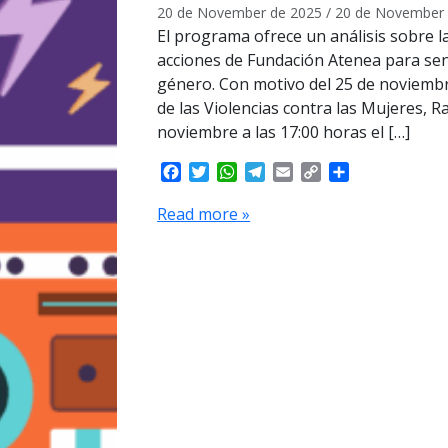
20 de November de 2025
/
20 de November 
El programa ofrece un análisis sobre la
acciones de Fundación Atenea para sensi
género. Con motivo del 25 de noviembre
de las Violencias contra las Mujeres, R
noviembre a las 17:00 horas el […]
F
T
W
T
E
C
S
a
w
h
e
m
o
h
c
i
a
l
a
p
a
Read more »
e
t
t
e
i
y
r
b
t
s
g
l
L
e
o
e
A
r
i
o
r
p
a
n
k
p
m
k