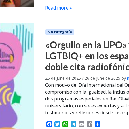
a
w
h
e
m
o
h
c
i
a
l
a
p
a
Read more »
e
t
t
e
i
y
r
b
t
s
g
l
L
e
o
e
A
r
i
o
r
p
a
n
Sin categoría
k
p
m
k
«Orgullo en la UPO»
LGTBIQ+ en los espa
doble cita radiofónic
25 de June de 2025
/
26 de June de 2025
by
n
Con motivo del Día Internacional del 
compromiso con la igualdad, la inclusió
dos programas especiales en RadiOlavi
universitario, con voces expertas y act
testimonios y reflexiones desde los esp
F
T
W
T
E
C
S