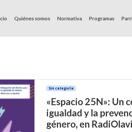
icio
Quiénes somos
Normativa
Programas
Parri
Sin categoría
«Espacio 25N»: Un c
igualdad y la prevenc
género, en RadiOlav