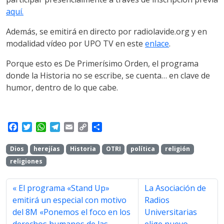
aquí.
Además, se emitirá en directo por radiolavide.org y en
modalidad vídeo por UPO TV en este
enlace
.
Porque esto es De Primerísimo Orden, el programa
donde la Historia no se escribe, se cuenta… en clave de
humor, dentro de lo que cabe.
F
T
W
T
E
C
S
a
w
h
e
m
o
h
c
i
a
l
a
p
a
Dios
herejías
Historia
OTRI
política
religión
e
t
t
e
i
y
r
religiones
b
t
s
g
l
L
e
o
e
A
r
i
o
r
p
a
n
El programa «Stand Up»
La Asociación de
k
p
m
k
emitirá un especial con motivo
Radios
del 8M «Ponemos el foco en los
Universitarias
derechos humanos de las
elige nuevo