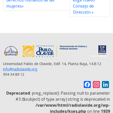
mujeres»
Consejo de
Dirección
Universidad Pablo de Olavide, Edif. 14, Planta Baja, 14.B.12
info@radiolavide.org
954 34 89 12
F
I
L
a
n
i
Deprecated
: preg_replace(): Passing null to parameter
c
s
n
#3 ($subject) of type array|string is deprecated in
/var/www/html/radiolavide.org/wp-
e
t
k
includes/kses.php
on line
1939
b
a
e