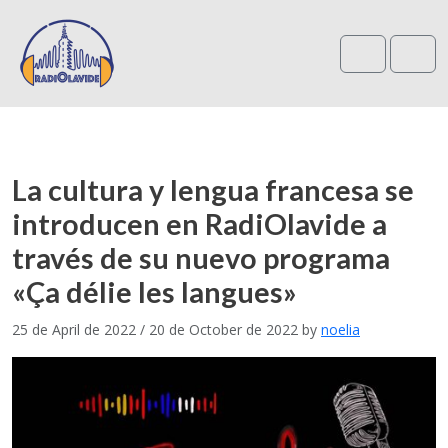
Search
Me
La cultura y lengua francesa se
introducen en RadiOlavide a
través de su nuevo programa
«Ça délie les langues»
25 de April de 2022
/
20 de October de 2022
by
noelia