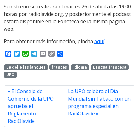
Su estreno se realizará el martes 26 de abril a las 19:00
horas por radiolavide.org, y posteriormente el podcast
estará disponible en la Fonoteca de la misma página
web.
Para obtener más información, pincha
aquí
.
F
T
W
T
E
C
S
a
w
h
e
m
o
h
c
i
a
l
a
p
a
Ça délie les langues
francés
idioma
Lengua francesa
e
t
t
e
i
y
r
UPO
b
t
s
g
l
L
e
o
e
A
r
i
o
r
p
a
n
El Consejo de
La UPO celebra el Día
k
p
m
k
Gobierno de la UPO
Mundial sin Tabaco con un
aprueba el
programa especial en
Reglamento
RadiOlavide
RadiOlavide