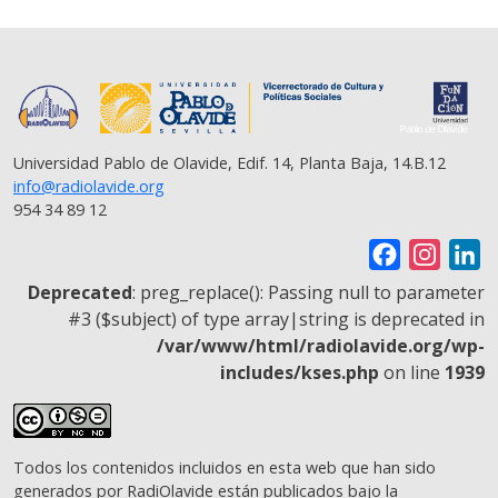
Universidad Pablo de Olavide, Edif. 14, Planta Baja, 14.B.12
info@radiolavide.org
954 34 89 12
F
I
L
a
n
i
Deprecated
: preg_replace(): Passing null to parameter
c
s
n
#3 ($subject) of type array|string is deprecated in
/var/www/html/radiolavide.org/wp-
e
t
k
includes/kses.php
on line
1939
b
a
e
o
g
d
o
r
I
Todos los contenidos incluidos en esta web que han sido
k
a
n
generados por RadiOlavide están publicados bajo la