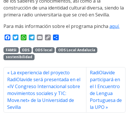
de los saberes y conocimientos, así como a la
construcción de una identidad cultural diversa, siendo la
primera radio universitaria que se creó en Sevilla.
Para más información sobre el programa pincha
aquí.
F
T
W
T
E
C
S
a
w
h
e
m
o
h
c
i
a
l
a
p
a
FAMSI
ODS
ODS local
ODS Local Andalucía
e
t
t
e
i
y
r
sostenibilidad
b
t
s
g
l
L
e
o
e
A
r
i
o
r
p
a
n
La experiencia del proyecto
RadiOlavide
k
p
m
k
RadiOlavide será presentada en el
participará en
«IV Congreso Internacional sobre
el I Encuentro
movimientos sociales y TIC:
de Lengua
Move.net» de la Universidad de
Portuguesa de
Sevilla
la UPO