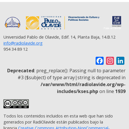
Universidad Pablo de Olavide, Edif. 14, Planta Baja, 14.B.12
info@radiolavide.org
954 34 89 12
F
I
L
a
n
i
Deprecated
: preg_replace(): Passing null to parameter
c
s
n
#3 ($subject) of type array|string is deprecated in
/var/www/html/radiolavide.org/wp-
e
t
k
includes/kses.php
on line
1939
b
a
e
o
g
d
o
r
I
Todos los contenidos incluidos en esta web que han sido
k
a
n
generados por RadiOlavide están publicados bajo la
m
licencia
Creative Commons Attribution-NonCommercial-