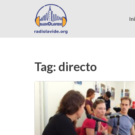
In
Tag:
directo