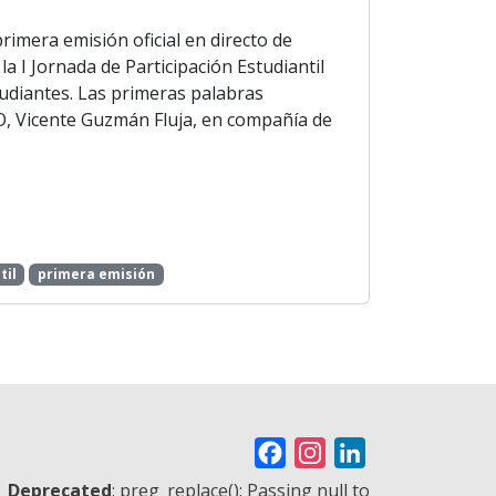
primera emisión oficial en directo de
a I Jornada de Participación Estudiantil
tudiantes. Las primeras palabras
PO, Vicente Guzmán Fluja, en compañía de
til
primera emisión
F
I
L
a
n
i
Deprecated
: preg_replace(): Passing null to