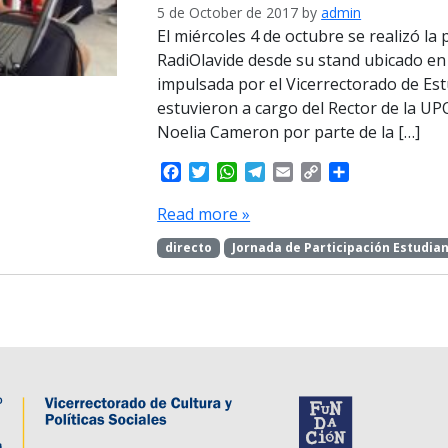
5 de October de 2017
by
admin
El miércoles 4 de octubre se realizó la 
RadiOlavide desde su stand ubicado en l
impulsada por el Vicerrectorado de Es
estuvieron a cargo del Rector de la U
Noelia Cameron por parte de la […]
F
T
W
T
E
C
S
a
w
h
e
m
o
h
c
i
a
l
a
p
a
Read more »
e
t
t
e
i
y
r
directo
Jornada de Participación Estudian
b
t
s
g
l
L
e
o
e
A
r
i
o
r
p
a
n
k
p
m
k