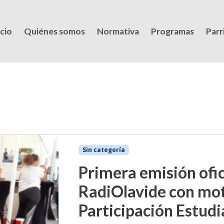
icio
Quiénes somos
Normativa
Programas
Parri
Sin categoría
Primera emisión ofic
RadiOlavide con moti
Participación Estudi