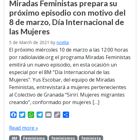
Miradas Feministas prepara su
próximo episodio con motivo del
8 de marzo, Día Internacional de
las Mujeres
5 de March de 2021
by
noelia
El próximo miércoles 10 de marzo a las 12:00 horas
por radiolavide.org el programa Miradas Feministas
emitirá un nuevo episodio, en esta ocasión un
especial por el 8M “Día Internacional de las
Mujeres”. Yus Escobar, del equipo de Miradas
Feministas, entrevistará a mujeres pertenecientes
al Colectivo de Granada “Sirirí. Mujeres migrantes
creando”, conformado por mujeres […]
F
T
W
T
E
C
S
a
w
h
e
m
o
h
c
i
a
l
a
p
a
Read more »
e
t
t
e
i
y
r
8M
Feminismo
feminismos
feminista
b
t
s
g
l
L
e