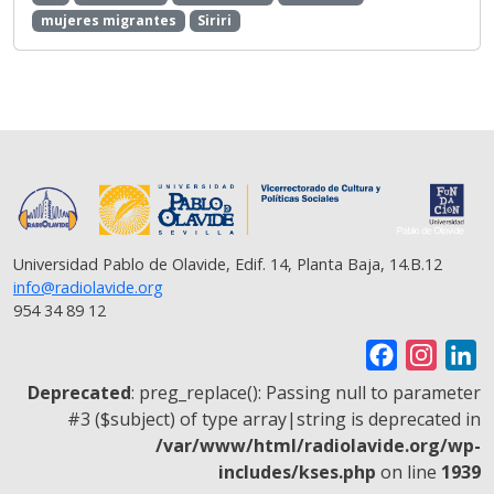
o
e
A
r
i
mujeres migrantes
Siriri
o
r
p
a
n
k
p
m
k
Universidad Pablo de Olavide, Edif. 14, Planta Baja, 14.B.12
info@radiolavide.org
954 34 89 12
F
I
L
a
n
i
Deprecated
: preg_replace(): Passing null to parameter
c
s
n
#3 ($subject) of type array|string is deprecated in
/var/www/html/radiolavide.org/wp-
e
t
k
includes/kses.php
on line
1939
b
a
e