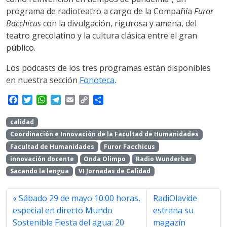
programa de radioteatro a cargo de la Compañía
Furor
Bacchicus
con la divulgación, rigurosa y amena, del
teatro grecolatino y la cultura clásica entre el gran
público.
Los podcasts de los tres programas están disponibles
en nuestra sección
Fonoteca
.
F
T
W
T
E
C
S
a
w
h
e
m
o
h
c
i
a
l
a
p
a
calidad
e
t
t
e
i
y
r
Coordinación e Innovación de la Facultad de Humanidades
b
t
s
g
l
L
e
Facultad de Humanidades
Furor Facchicus
o
e
A
r
i
innovación docente
Onda Olimpo
Radio Wunderbar
o
r
p
a
n
k
p
m
k
Sacando la lengua
VI Jornadas de Calidad
Sábado 29 de mayo 10:00 horas,
RadiOlavide
especial en directo Mundo
estrena su
Sostenible Fiesta del agua: 20
magazín