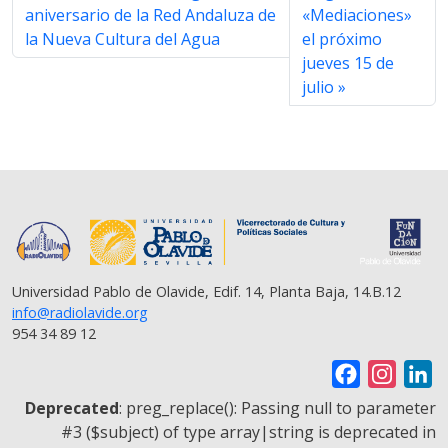
aniversario de la Red Andaluza de
«Mediaciones»
la Nueva Cultura del Agua
el próximo
jueves 15 de
julio
Universidad Pablo de Olavide, Edif. 14, Planta Baja, 14.B.12
info@radiolavide.org
954 34 89 12
F
I
L
a
n
i
Deprecated
: preg_replace(): Passing null to parameter
c
s
n
#3 ($subject) of type array|string is deprecated in