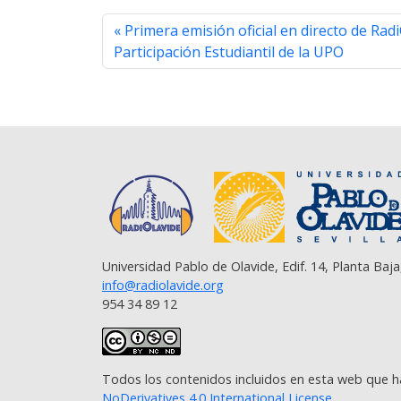
b
t
s
g
l
L
e
Primera emisión oficial en directo de Rad
o
e
A
r
i
o
r
p
a
n
Participación Estudiantil de la UPO
k
p
m
k
Universidad Pablo de Olavide, Edif. 14, Planta Baja
info@radiolavide.org
954 34 89 12
Todos los contenidos incluidos en esta web que h
NoDerivatives 4.0 International License
.