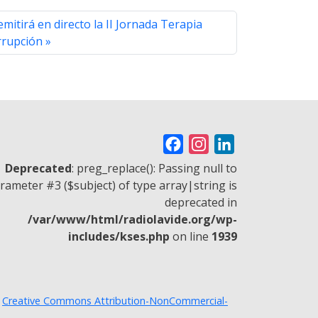
mitirá en directo la II Jornada Terapia
rrupción
F
I
L
a
n
i
Deprecated
: preg_replace(): Passing null to
c
s
n
rameter #3 ($subject) of type array|string is
deprecated in
e
t
k
/var/www/html/radiolavide.org/wp-
b
a
e
includes/kses.php
on line
1939
o
g
d
o
r
I
k
a
n
a
Creative Commons Attribution-NonCommercial-
m