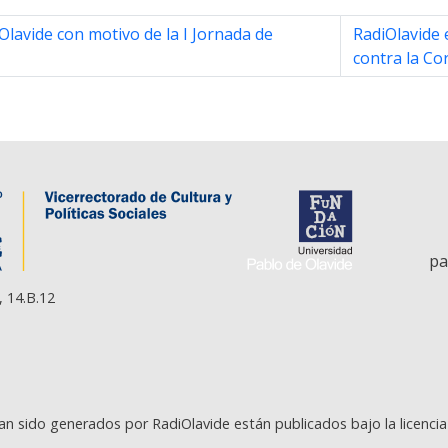
iOlavide con motivo de la I Jornada de
RadiOlavide e
contra la Co
pa
, 14.B.12
an sido generados por RadiOlavide están publicados bajo la licenci