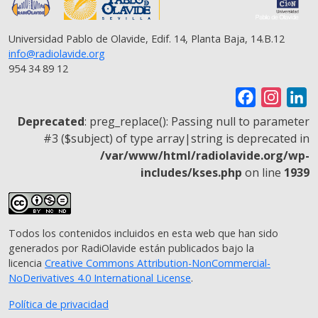
Universidad Pablo de Olavide, Edif. 14, Planta Baja, 14.B.12
info@radiolavide.org
954 34 89 12
F
I
L
a
n
i
Deprecated
: preg_replace(): Passing null to parameter
c
s
n
#3 ($subject) of type array|string is deprecated in
/var/www/html/radiolavide.org/wp-
e
t
k
includes/kses.php
on line
1939
b
a
e
o
g
d
o
r
I
Todos los contenidos incluidos en esta web que han sido
k
a
n
generados por RadiOlavide están publicados bajo la
m
licencia
Creative Commons Attribution-NonCommercial-
NoDerivatives 4.0 International License
.
Política de privacidad