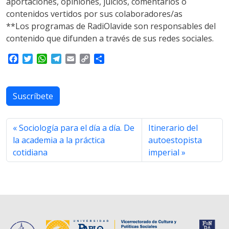
aportaciones, opiniones, juicios, comentarios o
contenidos vertidos por sus colaboradores/as
**Los programas de RadiOlavide son responsables del
contenido que difunden a través de sus redes sociales.
F
T
W
T
E
C
S
a
w
h
e
m
o
h
c
i
a
l
a
p
a
e
t
t
e
i
y
r
Suscríbete
b
t
s
g
l
L
e
o
e
A
r
i
o
r
p
a
n
Sociología para el día a día. De
Itinerario del
k
p
m
k
la academia a la práctica
autoestopista
cotidiana
imperial