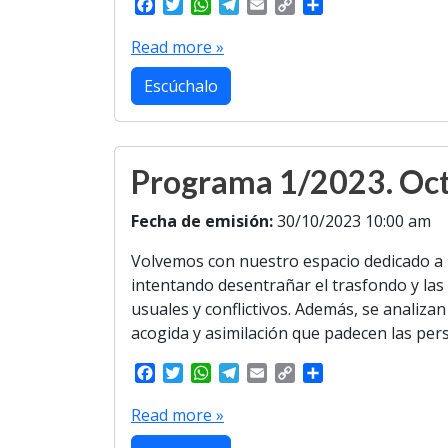
F
T
W
T
E
C
S
a
w
h
e
m
o
h
c
i
a
l
a
p
a
Read more »
e
t
t
e
i
y
r
b
t
s
g
l
L
e
Escúchalo
o
e
A
r
i
o
r
p
a
n
k
p
m
k
Programa 1/2023. Oct
Fecha de emisión:
30/10/2023 10:00 am
Volvemos con nuestro espacio dedicado a 
intentando desentrañar el trasfondo y las
usuales y conflictivos. Además, se analiza
acogida y asimilación que padecen las per
F
T
W
T
E
C
S
a
w
h
e
m
o
h
c
i
a
l
a
p
a
Read more »
e
t
t
e
i
y
r