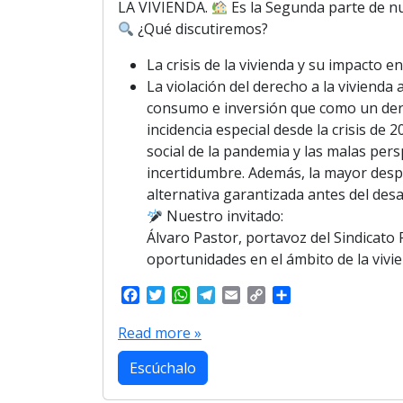
LA VIVIENDA.
Es la Segunda parte de 
¿Qué discutiremos?
La crisis de la vivienda y su impacto en
La violación del derecho a la vivienda
consumo e inversión que como un derec
incidencia especial desde la crisis de
social de la pandemia y las malas persp
incertidumbre. Además, la mayor despr
alternativa garantizada antes del desa
Nuestro invitado:
Álvaro Pastor, portavoz del Sindicato 
oportunidades en el ámbito de la vivie
F
T
W
T
E
C
S
a
w
h
e
m
o
h
c
i
a
l
a
p
a
Read more »
e
t
t
e
i
y
r
b
t
s
g
l
L
e
Escúchalo
o
e
A
r
i
o
r
p
a
n