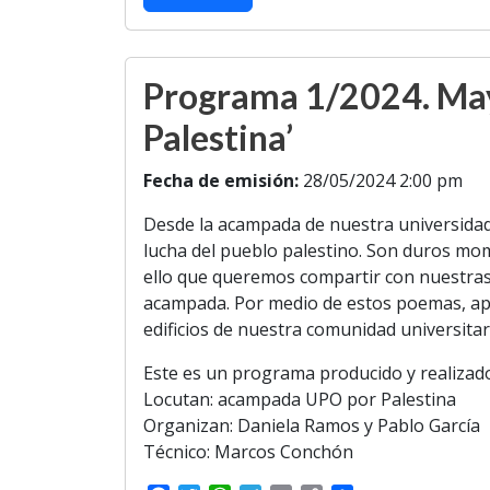
o
e
A
r
i
o
r
p
a
n
k
p
m
k
Programa 1/2024. May
Palestina’
Fecha de emisión:
28/05/2024 2:00 pm
Desde la acampada de nuestra universidad
lucha del pueblo palestino. Son duros mom
ello que queremos compartir con nuestras 
acampada. Por medio de estos poemas, ape
edificios de nuestra comunidad universitar
Este es un programa producido y realizad
Locutan: acampada UPO por Palestina
Organizan: Daniela Ramos y Pablo García
Técnico: Marcos Conchón