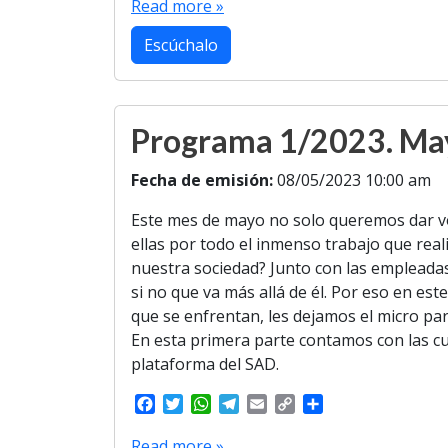
c
i
a
l
a
p
a
Read more »
e
t
t
e
i
y
r
b
t
s
g
l
L
e
Escúchalo
o
e
A
r
i
o
r
p
a
n
k
p
m
k
Programa 1/2023. Ma
Fecha de emisión:
08/05/2023 10:00 am
Este mes de mayo no solo queremos dar voz 
ellas por todo el inmenso trabajo que real
nuestra sociedad? Junto con las empleadas
si no que va más allá de él. Por eso en es
que se enfrentan, les dejamos el micro par
En esta primera parte contamos con las cu
plataforma del SAD.
F
T
W
T
E
C
S
a
w
h
e
m
o
h
c
i
a
l
a
p
a
Read more »