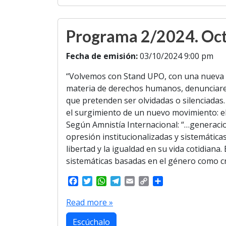
o
r
p
a
n
k
p
m
k
Programa 2/2024. Oct
Fecha de emisión:
03/10/2024 9:00 pm
“Volvemos con Stand UPO, con una nueva 
materia de derechos humanos, denunciarem
que pretenden ser olvidadas o silenciadas
el surgimiento de un nuevo movimiento: el
Según Amnistía Internacional: “…generacio
opresión institucionalizadas y sistemática
libertad y la igualdad en su vida cotidia
sistemáticas basadas en el género como c
F
T
W
T
E
C
S
a
w
h
e
m
o
h
c
i
a
l
a
p
a
Read more »
e
t
t
e
i
y
r
b
t
s
g
l
L
e
Escúchalo