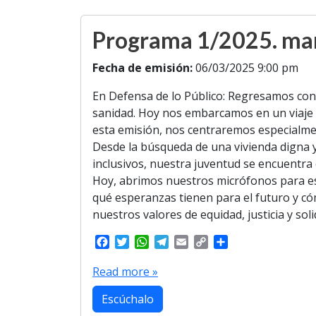
k
p
m
k
Programa 1/2025. marz
Fecha de emisión:
06/03/2025 9:00 pm
En Defensa de lo Público: Regresamos con
sanidad. Hoy nos embarcamos en un viaje a 
esta emisión, nos centraremos especialmen
Desde la búsqueda de una vivienda digna y
inclusivos, nuestra juventud se encuentra 
Hoy, abrimos nuestros micrófonos para es
qué esperanzas tienen para el futuro y có
nuestros valores de equidad, justicia y soli
F
T
W
T
E
C
S
a
w
h
e
m
o
h
c
i
a
l
a
p
a
Read more »
e
t
t
e
i
y
r
b
t
s
g
l
L
e
Escúchalo
o
e
A
r
i