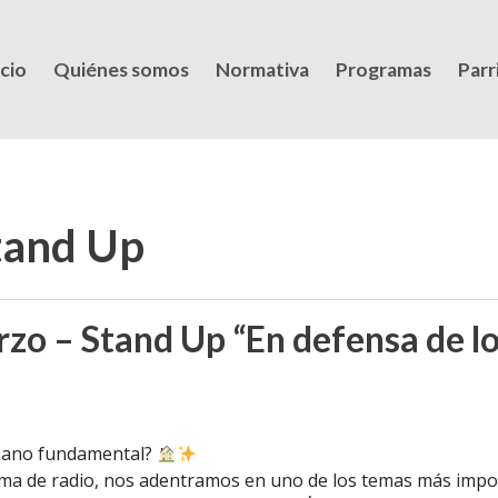
icio
Quiénes somos
Normativa
Programas
Parri
tand Up
o – Stand Up “En defensa de lo 
umano fundamental?
ma de radio, nos adentramos en uno de los temas más impor