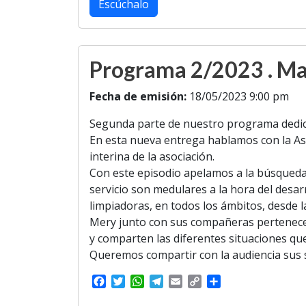
b
t
s
g
l
L
e
Escúchalo
o
e
A
r
i
o
r
p
a
n
k
p
m
k
Programa 2/2023 . Ma
Fecha de emisión:
18/05/2023 9:00 pm
Segunda parte de nuestro programa dedica
En esta nueva entrega hablamos con la Aso
interina de la asociación.
Con este episodio apelamos a la búsqueda 
servicio son medulares a la hora del desa
limpiadoras, en todos los ámbitos, desde l
Mery junto con sus compañeras pertenece
y comparten las diferentes situaciones qu
Queremos compartir con la audiencia sus sú
F
T
W
T
E
C
S
a
w
h
e
m
o
h