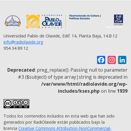
Universidad Pablo de Olavide, Edif. 14, Planta Baja, 14.B.12
info@radiolavide.org
954 34 89 12
F
I
L
a
n
i
Deprecated
: preg_replace(): Passing null to parameter
c
s
n
#3 ($subject) of type array|string is deprecated in
/var/www/html/radiolavide.org/wp-
e
t
k
includes/kses.php
on line
1939
b
a
e
o
g
d
o
r
I
Todos los contenidos incluidos en esta web que han sido
k
a
n
generados por RadiOlavide están publicados bajo la
m
licencia
Creative Commons Attribution-NonCommercial-