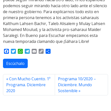
podemos seguir mirando hacia otro lado ante el silencio
de nuestro gobierno. Para explicarnos todo esto en
primera persona tenemos a los activistas saharauis
Kalthum Lahsen Bachir, Taleb Alisalem y Mulay Lahsen
Mohamed Moulud, y la activista pro-saharaui Maider
Saralegi. En Bueno para Escuchar empezamos esta
nueva temporada clamando que ¡Sáhara Libre!
F
T
W
T
E
C
S
a
w
h
e
m
o
h
c
i
a
l
a
p
a
Escúchalo
e
t
t
e
i
y
r
b
t
s
g
l
L
e
o
e
A
r
i
Con Mucho Cuento. 1º
Programa 10/2020 –
o
r
p
a
n
Programa. Diciembre
Diciembre. Mundo
k
p
m
k
2020
Sostenible