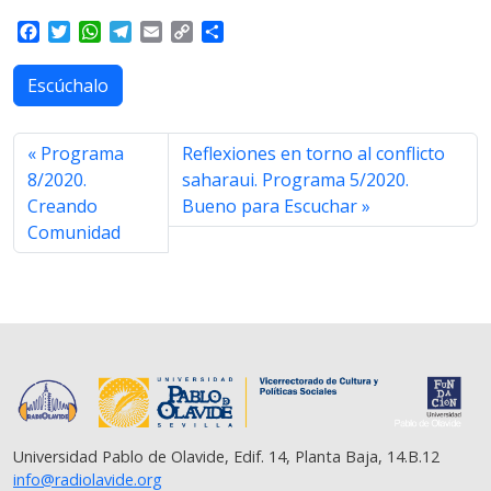
F
T
W
T
E
C
S
a
w
h
e
m
o
h
c
i
a
l
a
p
a
Escúchalo
e
t
t
e
i
y
r
b
t
s
g
l
L
e
o
e
A
r
i
Programa
Reflexiones en torno al conflicto
o
r
p
a
n
8/2020.
saharaui. Programa 5/2020.
k
p
m
k
Creando
Bueno para Escuchar
Comunidad
Universidad Pablo de Olavide, Edif. 14, Planta Baja, 14.B.12
info@radiolavide.org