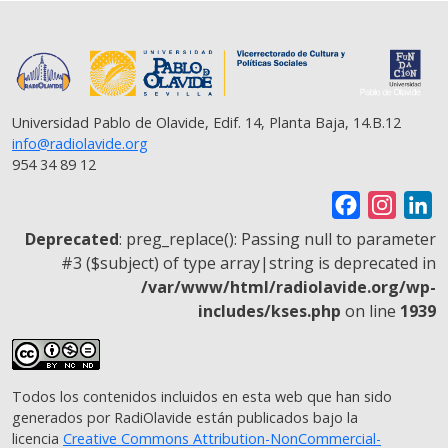
Universidad Pablo de Olavide, Edif. 14, Planta Baja, 14.B.12
info@radiolavide.org
954 34 89 12
F
I
L
a
n
i
Deprecated
: preg_replace(): Passing null to parameter
c
s
n
#3 ($subject) of type array|string is deprecated in
/var/www/html/radiolavide.org/wp-
e
t
k
includes/kses.php
on line
1939
b
a
e
o
g
d
o
r
I
Todos los contenidos incluidos en esta web que han sido
k
a
n
generados por RadiOlavide están publicados bajo la
m
licencia
Creative Commons Attribution-NonCommercial-