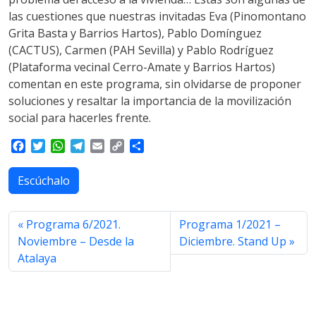
las cuestiones que nuestras invitadas Eva (Pinomontano
Grita Basta y Barrios Hartos), Pablo Domínguez
(CACTUS), Carmen (PAH Sevilla) y Pablo Rodríguez
(Plataforma vecinal Cerro-Amate y Barrios Hartos)
comentan en este programa, sin olvidarse de proponer
soluciones y resaltar la importancia de la movilización
social para hacerles frente.
F
T
W
T
E
C
S
a
w
h
e
m
o
h
c
i
a
l
a
p
a
Escúchalo
e
t
t
e
i
y
r
b
t
s
g
l
L
e
o
e
A
r
i
Programa 6/2021.
Programa 1/2021 –
o
r
p
a
n
Noviembre – Desde la
Diciembre. Stand Up
k
p
m
k
Atalaya