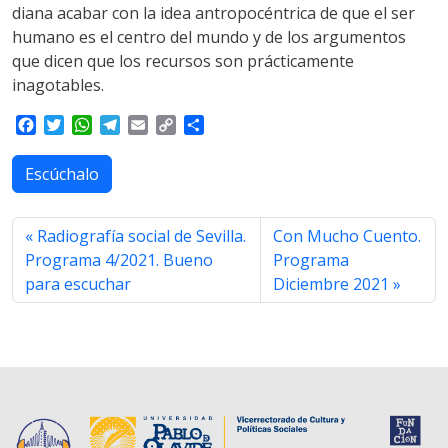
diana acabar con la idea antropocéntrica de que el ser
humano es el centro del mundo y de los argumentos
que dicen que los recursos son prácticamente
inagotables.
F
T
W
T
E
C
S
a
w
h
e
m
o
h
c
i
a
l
a
p
a
Escúchalo
e
t
t
e
i
y
r
b
t
s
g
l
L
e
o
e
A
r
i
Radiografía social de Sevilla.
Con Mucho Cuento.
o
r
p
a
n
Programa 4/2021. Bueno
Programa
k
p
m
k
para escuchar
Diciembre 2021