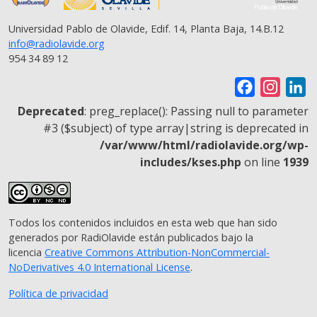
Universidad Pablo de Olavide, Edif. 14, Planta Baja, 14.B.12
info@radiolavide.org
954 34 89 12
F
I
L
a
n
i
Deprecated
: preg_replace(): Passing null to parameter
c
s
n
#3 ($subject) of type array|string is deprecated in
/var/www/html/radiolavide.org/wp-
e
t
k
includes/kses.php
on line
1939
b
a
e
o
g
d
o
r
I
Todos los contenidos incluidos en esta web que han sido
k
a
n
generados por RadiOlavide están publicados bajo la
m
licencia
Creative Commons Attribution-NonCommercial-
NoDerivatives 4.0 International License
.
Política de privacidad