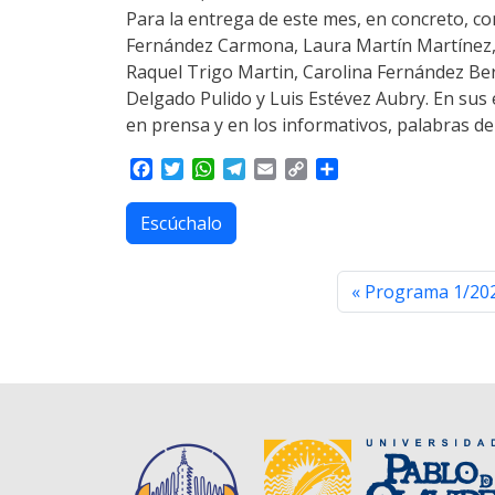
Para la entrega de este mes, en concreto, c
Fernández Carmona, Laura Martín Martínez, P
Raquel Trigo Martin, Carolina Fernández Be
Delgado Pulido y Luis Estévez Aubry. En sus
en prensa y en los informativos, palabras de
F
T
W
T
E
C
S
a
w
h
e
m
o
h
c
i
a
l
a
p
a
Escúchalo
e
t
t
e
i
y
r
b
t
s
g
l
L
e
o
e
A
r
i
Programa 1/2022
o
r
p
a
n
k
p
m
k