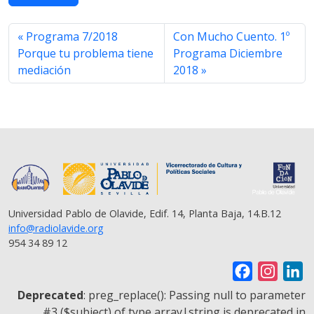
e
t
t
e
i
y
r
b
t
s
g
l
L
e
o
e
A
r
i
Programa 7/2018
Con Mucho Cuento. 1º
o
r
p
a
n
Porque tu problema tiene
Programa Diciembre
k
p
m
k
mediación
2018
Universidad Pablo de Olavide, Edif. 14, Planta Baja, 14.B.12
info@radiolavide.org
954 34 89 12
F
I
L
a
n
i
Deprecated
: preg_replace(): Passing null to parameter
c
s
n
#3 ($subject) of type array|string is deprecated in