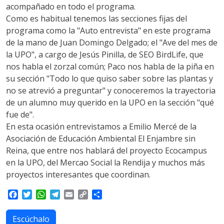
acompañado en todo el programa.
Como es habitual tenemos las secciones fijas del
programa como la "Auto entrevista" en este programa
de la mano de Juan Domingo Delgado; el "Ave del mes de
la UPO", a cargo de Jesús Pinilla, de SEO BirdLife, que
nos habla el zorzal común; Paco nos habla de la piña en
su sección "Todo lo que quiso saber sobre las plantas y
no se atrevió a preguntar" y conoceremos la trayectoria
de un alumno muy querido en la UPO en la sección "qué
fue de".
En esta ocasión entrevistamos a Emilio Mercé de la
Asociación de Educación Ambiental El Enjambre sin
Reina, que entre nos hablará del proyecto Ecocampus
en la UPO, del Mercao Social la Rendija y muchos más
proyectos interesantes que coordinan.
F
T
W
T
E
C
S
a
w
h
e
m
o
h
c
i
a
l
a
p
a
Escúchalo