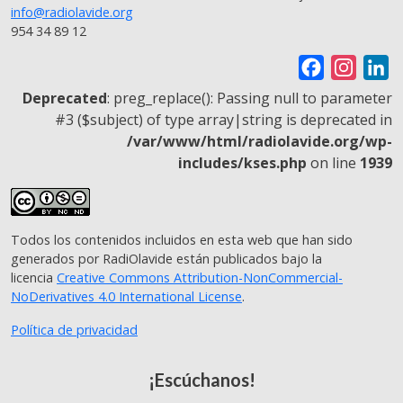
info@radiolavide.org
954 34 89 12
F
I
L
a
n
i
Deprecated
: preg_replace(): Passing null to parameter
c
s
n
#3 ($subject) of type array|string is deprecated in
/var/www/html/radiolavide.org/wp-
e
t
k
includes/kses.php
on line
1939
b
a
e
o
g
d
o
r
I
Todos los contenidos incluidos en esta web que han sido
k
a
n
generados por RadiOlavide están publicados bajo la
m
licencia
Creative Commons Attribution-NonCommercial-
NoDerivatives 4.0 International License
.
Política de privacidad
¡Escúchanos!
© 2026 - RadiOlavide