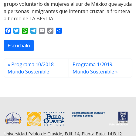
grupo voluntario de mujeres al sur de México que ayuda
a personas inmigrantes que intentan cruzar la frontera
a bordo de LA BESTIA.
F
T
W
T
E
C
S
a
w
h
e
m
o
h
c
i
a
l
a
p
a
Escúchalo
e
t
t
e
i
y
r
b
t
s
g
l
L
e
o
e
A
r
i
Programa 10/2018.
Programa 1/2019.
o
r
p
a
n
Mundo Sostenible
Mundo Sostenible
k
p
m
k
Universidad Pablo de Olavide, Edif. 14, Planta Baja, 14.B.12