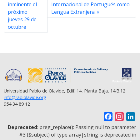
inminente el
Internacional de Portugués como
próximo
Lengua Extranjera.
jueves 29 de
octubre
Universidad Pablo de Olavide, Edif. 14, Planta Baja, 14.B.12
info@radiolavide.org
954 34 89 12
F
I
L
a
n
i
Deprecated
: preg_replace(): Passing null to parameter
c
s
n
#3 ($subject) of type array|string is deprecated in