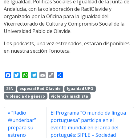
de Igualdad, Políticas Sociales e Igualdad de la Junta de
Andalucía, con la colaboración de RadiOlavide y
organizado por la Oficina para la Igualdad del
Vicerrectorado de Cultura y Compromiso Social de la
Universidad Pablo de Olavide.
Los podcasts, una vez estrenados, estarán disponibles
en nuestra sección Fonoteca.
F
T
W
T
E
C
S
a
w
h
e
m
o
h
c
i
a
l
a
p
a
25N
especial RadiOlavide
Igualdad UPO
e
t
t
e
i
y
r
violencia de género
violencia machista
b
t
s
g
l
L
e
o
e
A
r
i
o
r
p
a
n
“Radio
El Programa “O mundo da língua
k
p
m
k
Wunderbar”
portuguesa” participa en el
prepara su
evento mundial en el área del
estreno
portugués: SIPLE – Sociedad