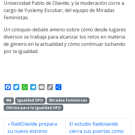
Universidad Pablo de Olavide, y la moderación corre a
cargo de Yuslemy Escobar, del equipo de Miradas
Feministas.
Un coloquio-debate ameno sobre cómo desde lugares
diversos se trabaja para alcanzar los retos en materia
de género en la actualidad y cómo continuar luchando
por la igualdad.
F
T
W
T
E
C
S
a
w
h
e
m
o
h
c
i
a
l
a
p
a
8M
Igualdad UPO
Miradas Feministas
e
t
t
e
i
y
r
Oficina para la Igualdad UPO
b
t
s
g
l
L
e
o
e
A
r
i
o
r
p
a
n
RadiOlavide prepara
El estudio Radiolavide
k
p
m
k
su nuevo estreno
cierra sus puertas como