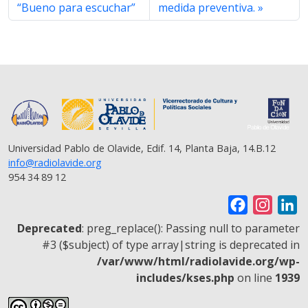
“Bueno para escuchar”
medida preventiva.
Universidad Pablo de Olavide, Edif. 14, Planta Baja, 14.B.12
info@radiolavide.org
954 34 89 12
F
I
L
a
n
i
Deprecated
: preg_replace(): Passing null to parameter
c
s
n
#3 ($subject) of type array|string is deprecated in
/var/www/html/radiolavide.org/wp-
e
t
k
includes/kses.php
on line
1939
b
a
e
o
g
d