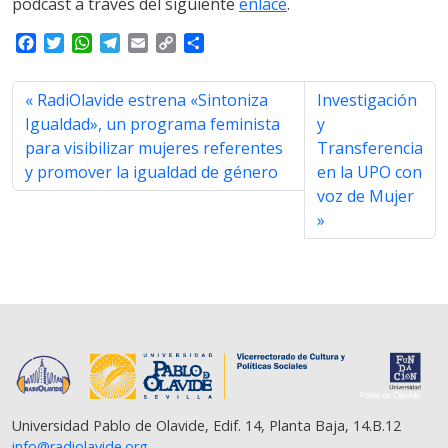
podcast a través del siguiente
enlace
.
F
T
W
T
E
C
S
a
w
h
e
m
o
h
c
i
a
l
a
p
a
RadiOlavide estrena «Sintoniza
Investigación
e
t
t
e
i
y
r
b
t
s
g
l
L
e
Igualdad», un programa feminista
y
o
e
A
r
i
para visibilizar mujeres referentes
Transferencia
o
r
p
a
n
y promover la igualdad de género
en la UPO con
k
p
m
k
voz de Mujer
Universidad Pablo de Olavide, Edif. 14, Planta Baja, 14.B.12
info@radiolavide.org