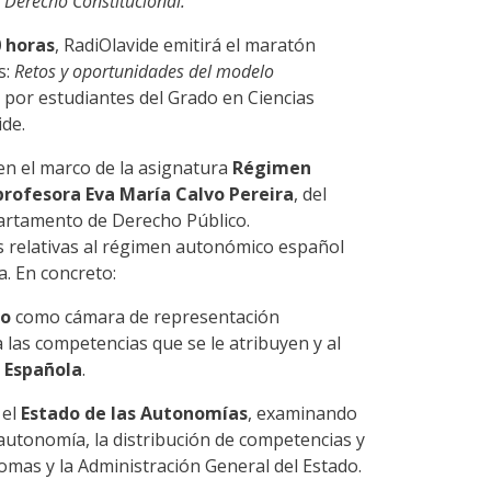
e Derecho Constitucional.
0 horas
, RadiOlavide emitirá el maratón
s:
Retos y oportunidades del modelo
 por estudiantes del Grado en Ciencias
ide.
 en el marco de la asignatura
Régimen
profesora Eva María Calvo Pereira
, del
artamento de Derecho Público.
s relativas al régimen autonómico español
a. En concreto:
do
como cámara de representación
a las competencias que se le atribuyen y al
n Española
.
 el
Estado de las Autonomías
, examinando
 autonomía, la distribución de competencias y
omas y la Administración General del Estado.