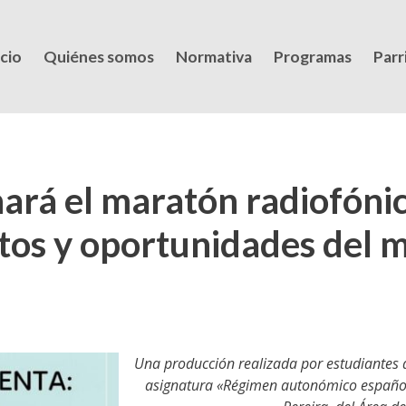
icio
Quiénes somos
Normativa
Programas
Parri
ará el maratón radiofóni
tos y oportunidades del 
Una producción realizada por estudiantes d
asignatura «Régimen autonómico español»