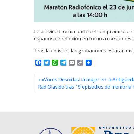
La actividad forma parte del compromiso de 
espacios de reflexión en torno a cuestiones de
Tras la emisión, las grabaciones estarán dis
F
T
W
T
E
C
S
a
w
h
e
m
o
h
c
i
a
l
a
p
a
«Voces Desoídas: la mujer en la Antigüeda
e
t
t
e
i
y
r
b
t
s
g
l
L
e
RadiOlavide tras 19 episodios de memoria h
o
e
A
r
i
o
r
p
a
n
k
p
m
k