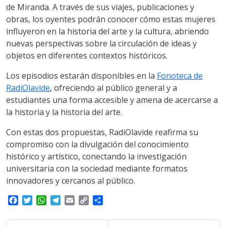
de Miranda. A través de sus viajes, publicaciones y
obras, los oyentes podrán conocer cómo estas mujeres
influyeron en la historia del arte y la cultura, abriendo
nuevas perspectivas sobre la circulación de ideas y
objetos en diferentes contextos históricos.
Los episodios estarán disponibles en la
Fonoteca de
RadiOlavide
, ofreciendo al público general y a
estudiantes una forma accesible y amena de acercarse a
la historia y la historia del arte.
Con estas dos propuestas, RadiOlavide reafirma su
compromiso con la divulgación del conocimiento
histórico y artístico, conectando la investigación
universitaria con la sociedad mediante formatos
innovadores y cercanos al público.
F
T
W
T
E
C
S
a
w
h
e
m
o
h
c
i
a
l
a
p
a