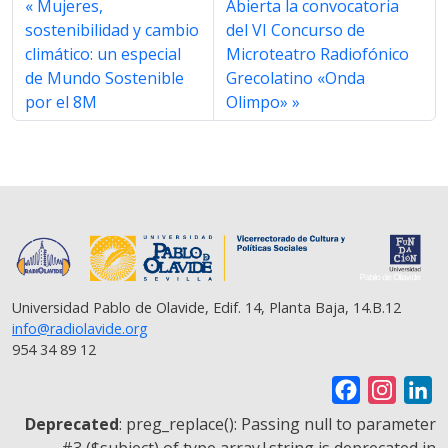
Mujeres,
Abierta la convocatoria
e
t
t
e
i
y
r
b
t
s
g
l
L
e
sostenibilidad y cambio
del VI Concurso de
o
e
A
r
i
climático: un especial
Microteatro Radiofónico
o
r
p
a
n
de Mundo Sostenible
Grecolatino «Onda
k
p
m
k
por el 8M
Olimpo»
Universidad Pablo de Olavide, Edif. 14, Planta Baja, 14.B.12
info@radiolavide.org
954 34 89 12
F
I
L
a
n
i
Deprecated
: preg_replace(): Passing null to parameter
c
s
n