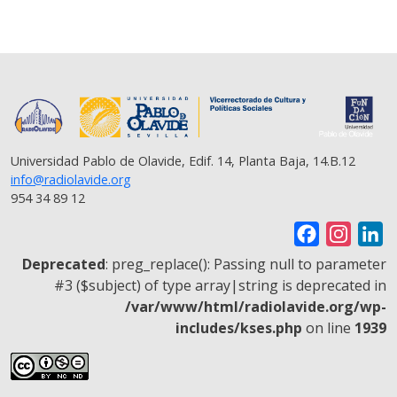
Universidad Pablo de Olavide, Edif. 14, Planta Baja, 14.B.12
info@radiolavide.org
954 34 89 12
F
I
L
a
n
i
Deprecated
: preg_replace(): Passing null to parameter
c
s
n
#3 ($subject) of type array|string is deprecated in
/var/www/html/radiolavide.org/wp-
e
t
k
includes/kses.php
on line
1939
b
a
e
o
g
d
o
r
I