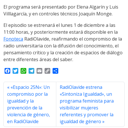
El programa será presentado por Elena Algarín y Luis
Villlagarcía, y en controles técnicos Joaquín Monge.
El episodio se estrenará el lunes 1 de diciembre a las
11:00 horas, y posteriormente estará disponible en la
Fonoteca
RadiOlavide, reafirmando el compromiso de la
radio universitaria con la difusión del conocimiento, el
pensamiento crítico y la creación de espacios de diálogo
entre diferentes áreas del saber.
F
T
W
T
E
C
S
a
w
h
e
m
o
h
c
i
a
l
a
p
a
«Espacio 25N»: Un
RadiOlavide estrena
e
t
t
e
i
y
r
b
t
s
g
l
L
e
compromiso por la
«Sintoniza Igualdad», un
o
e
A
r
i
igualdad y la
programa feminista para
o
r
p
a
n
prevención de la
visibilizar mujeres
k
p
m
k
violencia de género,
referentes y promover la
en RadiOlavide
igualdad de género