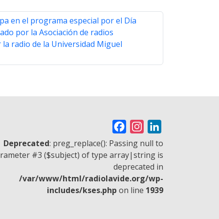
pa en el programa especial por el Día
zado por la Asociación de radios
r la radio de la Universidad Miguel
F
I
L
a
n
i
Deprecated
: preg_replace(): Passing null to
c
s
n
rameter #3 ($subject) of type array|string is
deprecated in
e
t
k
/var/www/html/radiolavide.org/wp-
b
a
e
includes/kses.php
on line
1939
o
g
d
o
r
I