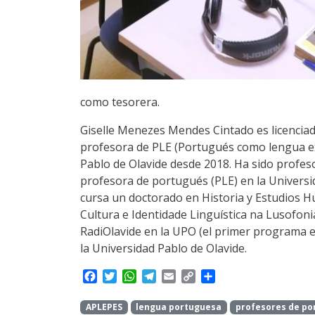
como tesorera.
Giselle Menezes Mendes Cintado es licenciada
profesora de PLE (Portugués como lengua extr
Pablo de Olavide desde 2018. Ha sido profeso
profesora de portugués (PLE) en la Univers
cursa un doctorado en Historia y Estudios H
Cultura e Identidade Linguística na Lusofon
RadiOlavide en la UPO (el primer programa e
la Universidad Pablo de Olavide.
F
T
W
T
E
C
S
a
w
h
e
m
o
h
c
i
a
l
a
p
a
APLEPES
lengua portuguesa
profesores de po