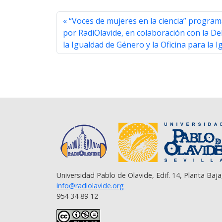
e
t
t
e
i
y
r
b
t
s
g
l
L
e
“Voces de mujeres en la ciencia” programa
o
e
A
r
i
o
r
p
a
n
por RadiOlavide, en colaboración con la De
k
p
m
k
la Igualdad de Género y la Oficina para la 
Universidad Pablo de Olavide, Edif. 14, Planta Baja
info@radiolavide.org
954 34 89 12