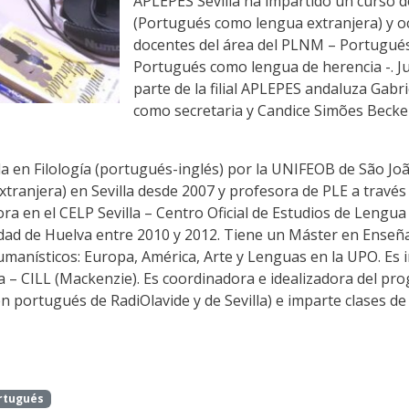
APLEPES Sevilla ha impartido un curso 
(Portugués como lengua extranjera) y o
docentes del área del PLNM – Portugué
Portugués como lengua de herencia -. 
parte de la filial APLEPES andaluza Gabr
como secretaria y Candice Simões Beckel,
 en Filología (portugués-inglés) por la UNIFEOB de São João
anjera) en Sevilla desde 2007 y profesora de PLE a través d
ra en el CELP Sevilla – Centro Oficial de Estudios de Lengu
idad de Huelva entre 2010 y 2012. Tiene un Máster en Enseñ
umanísticos: Europa, América, Arte y Lenguas en la UPO. Es
ia – CILL (Mackenzie). Es coordinadora e idealizadora del 
n portugués de RadiOlavide y de Sevilla) e imparte clases d
rtugués