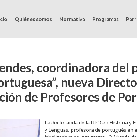
icio
Quiénes somos
Normativa
Programas
Parri
endes, coordinadora del
rtuguesa”, nueva Director
iación de Profesores de Po
La doctoranda de la UPO en Historia y E
y Lenguas, profesora de portugués en el