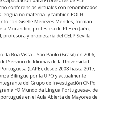
de Capacitación para Profesores de PLE
cho conferencias virtuales con renombrados
s lengua no materna- y también POLH –
Junto con Giselle Menezes Mendes, forman
iela Morandini, profesora de PLE en Jaén,
 profesora y propietaria del CELP Sevilla,
 da Boa Vista – São Paulo (Brasil) en 2006;
el Servicio de Idiomas de la Universidad
a Portuguesa (LAPE), desde 2008 hasta 2017;
anza Bilingüe por la UPO y actualmente
 integrante del Grupo de Investigación CNPq
programa «O Mundo da Língua Portuguesa», de
e portugués en el Aula Abierta de Mayores de