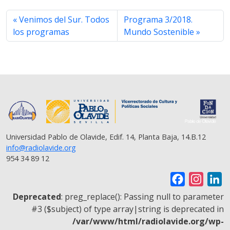
b
t
s
g
l
L
e
o
e
A
r
i
Venimos del Sur. Todos
Programa 3/2018.
o
r
p
a
n
los programas
Mundo Sostenible
k
p
m
k
Universidad Pablo de Olavide, Edif. 14, Planta Baja, 14.B.12
info@radiolavide.org
954 34 89 12
F
I
L
a
n
i
Deprecated
: preg_replace(): Passing null to parameter
c
s
n
#3 ($subject) of type array|string is deprecated in
/var/www/html/radiolavide.org/wp-
e
t
k