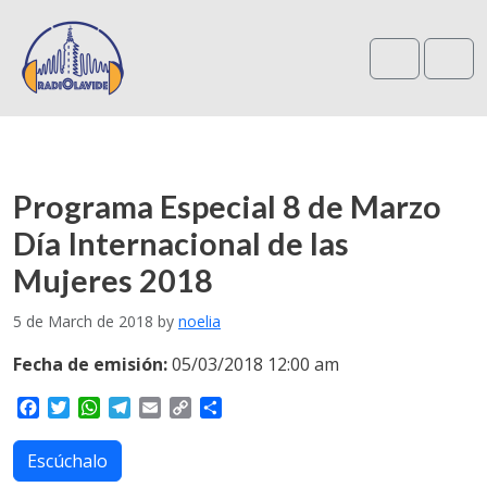
Search
Me
Programa Especial 8 de Marzo
Día Internacional de las
Mujeres 2018
5 de March de 2018
by
noelia
Fecha de emisión:
05/03/2018 12:00 am
F
T
W
T
E
C
S
a
w
h
e
m
o
h
c
i
a
l
a
p
a
Escúchalo
e
t
t
e
i
y
r