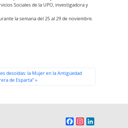
icios Sociales de la UPO, investigadora y
urante la semana del 25 al 29 de noviembre.
s desoídas: la Mujer en la Antigüedad
rera de Esparta”
F
I
L