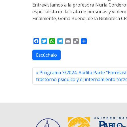
Entrevistamos a la profesora Nuria Cordero 
especialista en la trata de personas y violen
Finalmente, Gema Bueno, de la Biblioteca CRA
F
T
W
T
E
C
S
a
w
h
e
m
o
h
c
i
a
l
a
p
a
Escúchalo
e
t
t
e
i
y
r
b
t
s
g
l
L
e
o
e
A
r
i
Programa 3/2024. Audita Parte “Entrevis
o
r
p
a
n
trastorno psíquico y el internamiento forz
k
p
m
k