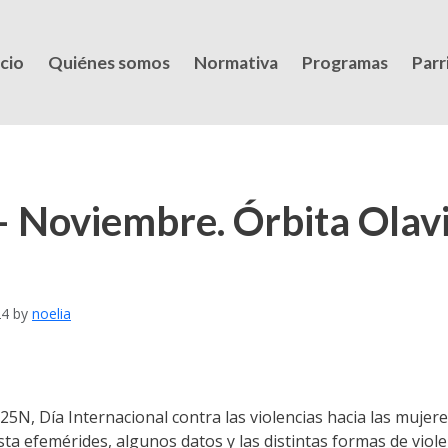
icio
Quiénes somos
Normativa
Programas
Parri
 Noviembre. Órbita Olavi
24
by
noelia
5N, Día Internacional contra las violencias hacia las mujere
a efemérides, algunos datos y las distintas formas de viole