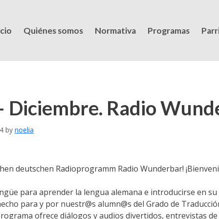
icio
Quiénes somos
Normativa
Programas
Parri
– Diciembre. Radio Wund
4
by
noelia
chen deutschen Radioprogramm Radio Wunderbar! ¡Bienveni
ingüe para aprender la lengua alemana e introducirse en su 
 hecho para y por nuestr@s alumn@s del Grado de Traducció
programa ofrece diálogos y audios divertidos, entrevistas d