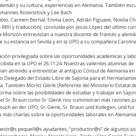
lemán y su cultura, experiencias en Alemania. También es
ohannes Rosenstock y Lee Bach.
bio, Carmen Bernal, Emma León, Adrián Piguave, Noelia Chic
RRII y traducción), concluida por Jesús López del último cu
ina Monzón entrevistan a nuestra docente de francés y alem
e su estancia en Sevilla y en la UPO a su compañera Caroli
ión privilegiada sobre las oportunidades académicas y labo
cibida en la UPO el 26.11.24. Nuestras valientes alumnas de 1
an atrevido a entrevistar al antiguo Cónsul de Alemania e
omo Delegado del Estado Libre de Sajonia para el Hermanami
. También Moritz Glenk (Referente del Ministerio Estatal de
orma sobre las posibilidades de estudiar y trabajar en Sajon
o el Sr. Braun como Sr. Glenk nos suministran más razones pa
ch an der UPO, Sr. Glenk, Sr. Braun und Kollegen, und für die
más charlas sobre la oportunidades laborales en Alemania.
str@s pequeñ@s ayudantes, “productor@s” de algunos soni