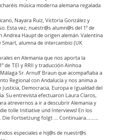
cucharéis música moderna alemana regalada
ano, Nayara Ruiz, Victoria González y
rso. Esta vez, nuestr@s alumn@s del 1º de
án Andrea Haupt de origen alemán. Valentina
ne Smart, alumna de intercambio (UK
rales en Alemania que nos aporta la
º de TEI y RRII y traducción Ainhoa
n Málaga Sr. Arnulf Braun que acompañaba a
ento Regional con Andalucía y nos anima a
 Justicia, Democracia, Europa e Igualdad del
ia. Su entrevista efectuaron Laura Claros,
ra atrevernos a ir a descubrir Alemania y
 tolle Initiative und Interviews! En los
 Die Fortsetzung folgt …. Continuara………..
dos especiales e hij@s de nuestr@s