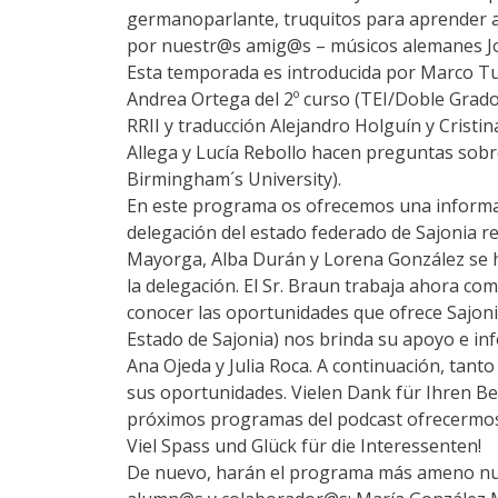
germanoparlante, truquitos para aprender a
por nuestr@s amig@s – músicos alemanes J
Esta temporada es introducida por Marco Tu
Andrea Ortega del 2º curso (TEI/Doble Grado 
RRII y traducción Alejandro Holguín y Crist
Allega y Lucía Rebollo hacen preguntas sobr
Birmingham´s University).
En este programa os ofrecemos una informac
delegación del estado federado de Sajonia re
Mayorga, Alba Durán y Lorena González se h
la delegación. El Sr. Braun trabaja ahora c
conocer las oportunidades que ofrece Sajonia
Estado de Sajonia) nos brinda su apoyo e inf
Ana Ojeda y Julia Roca. A continuación, tant
sus oportunidades. Vielen Dank für Ihren Besu
próximos programas del podcast ofrecermos 
Viel Spass und Glück für die Interessenten!
De nuevo, harán el programa más ameno nue