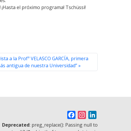
es.
 ¡Hasta el próximo programa! Tschüssi!
ista a la Profª VELASCO GARCÍA, primera
más antigua de nuestra Universidad”
F
I
L
a
n
i
Deprecated
: preg_replace(): Passing null to