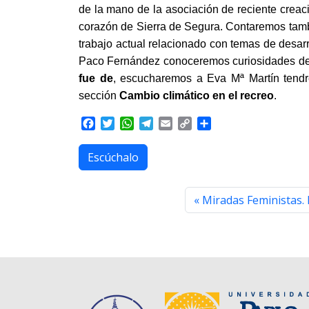
de la mano de la asociación de reciente crea
corazón de Sierra de Segura. Contaremos tam
trabajo actual relacionado con temas de desarr
Paco Fernández conoceremos curiosidades de 
fue de
, escucharemos a Eva Mª Martín tendr
sección
Cambio climático en el recreo
.
F
T
W
T
E
C
S
a
w
h
e
m
o
h
c
i
a
l
a
p
a
Escúchalo
e
t
t
e
i
y
r
b
t
s
g
l
L
e
o
e
A
r
i
Miradas Feministas.
o
r
p
a
n
k
p
m
k