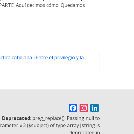
TA PARTE. Aquí decimos cómo. Quedamos
tica cotidiana «Entre el privilegio y la
F
I
L
a
n
i
Deprecated
: preg_replace(): Passing null to
c
s
n
rameter #3 ($subject) of type array|string is
deprecated in
e
t
k