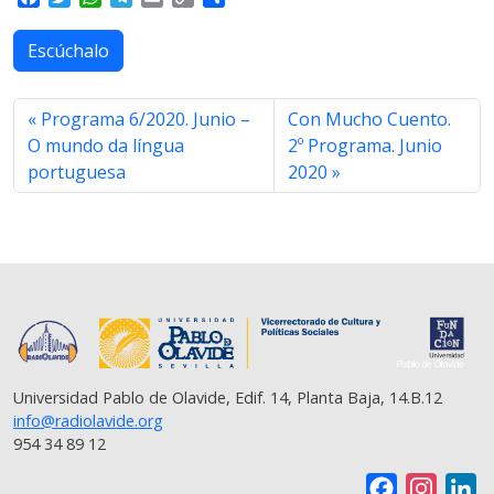
a
w
h
e
m
o
h
c
i
a
l
a
p
a
Escúchalo
e
t
t
e
i
y
r
b
t
s
g
l
L
e
o
e
A
r
i
Programa 6/2020. Junio –
Con Mucho Cuento.
o
r
p
a
n
O mundo da língua
2º Programa. Junio
k
p
m
k
portuguesa
2020
Universidad Pablo de Olavide, Edif. 14, Planta Baja, 14.B.12
info@radiolavide.org
954 34 89 12
F
I
L