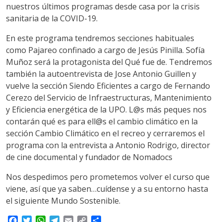
nuestros últimos programas desde casa por la crisis
sanitaria de la COVID-19.
En este programa tendremos secciones habituales
como Pajareo confinado a cargo de Jesús Pinilla. Sofía
Muñoz será la protagonista del Qué fue de. Tendremos
también la autoentrevista de Jose Antonio Guillen y
vuelve la sección Siendo Eficientes a cargo de Fernando
Cerezo del Servicio de Infraestructuras, Mantenimiento
y Eficiencia energética de la UPO. L@s más peques nos
contarán qué es para ell@s el cambio climático en la
sección Cambio Climático en el recreo y cerraremos el
programa con la entrevista a Antonio Rodrigo, director
de cine documental y fundador de Nomadocs
Nos despedimos pero prometemos volver el curso que
viene, así que ya saben…cuídense y a su entorno hasta
el siguiente Mundo Sostenible.
F
T
W
T
E
C
S