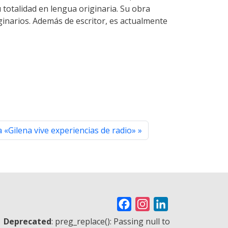
 totalidad en lengua originaria. Su obra
ginarios. Además de escritor, es actualmente
 «Gilena vive experiencias de radio»
F
I
L
a
n
i
Deprecated
: preg_replace(): Passing null to