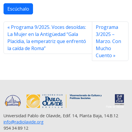
a
w
h
e
m
o
h
c
i
a
l
a
p
a
Escúchalo
e
t
t
e
i
y
r
b
t
s
g
l
L
e
o
e
A
r
i
Programa 9/2025. Voces desoídas:
Programa
o
r
p
a
n
La Mujer en la Antigüedad “Gala
3/2025 –
k
p
m
k
Placidia, la emperatriz que enfrentó
Marzo. Con
la caída de Roma”
Mucho
Cuento
Universidad Pablo de Olavide, Edif. 14, Planta Baja, 14.B.12
info@radiolavide.org
954 34 89 12