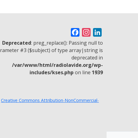
F
I
L
a
n
i
Deprecated
: preg_replace(): Passing null to
c
s
n
rameter #3 ($subject) of type array|string is
deprecated in
e
t
k
/var/www/html/radiolavide.org/wp-
b
a
e
includes/kses.php
on line
1939
o
g
d
o
r
I
k
a
n
a
Creative Commons Attribution-NonCommercial-
m