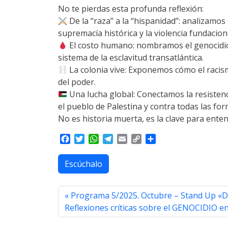
No te pierdas esta profunda reflexión:
De la “raza” a la “hispanidad”: analizamo
supremacía histórica y la violencia fundacion
El costo humano: nombramos el genocidio de
sistema de la esclavitud transatlántica.
La colonia vive: Exponemos cómo el racismo
del poder.
Una lucha global: Conectamos la resistenc
el pueblo de Palestina y contra todas las fo
No es historia muerta, es la clave para ente
F
T
W
T
E
C
S
a
w
h
e
m
o
h
c
i
a
l
a
p
a
Escúchalo
e
t
t
e
i
y
r
b
t
s
g
l
L
e
o
e
A
r
i
Programa 5/2025. Octubre – Stand Up «D
o
r
p
a
n
Reflexiones críticas sobre el GENOCIDIO en
k
p
m
k