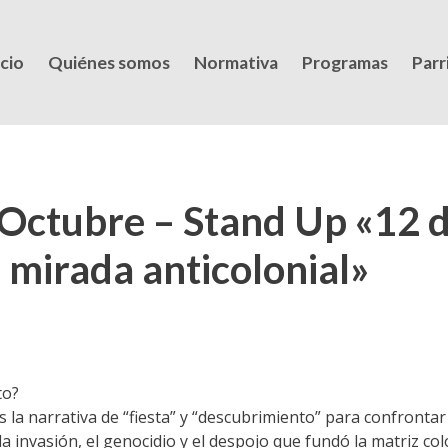
icio
Quiénes somos
Normativa
Programas
Parri
Octubre – Stand Up «12 d
 mirada anticolonial»
to?
a narrativa de “fiesta” y “descubrimiento” para confrontar 
 invasión, el genocidio y el despojo que fundó la matriz co