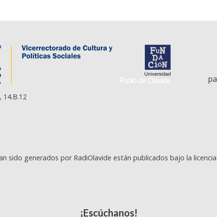
pa
, 14.B.12
an sido generados por RadiOlavide están publicados bajo la licenci
¡Escúchanos!
© 2026 - RadiOlavide