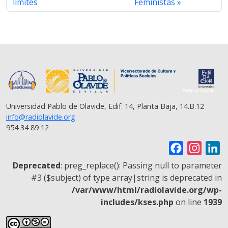
límites
Feministas
Universidad Pablo de Olavide, Edif. 14, Planta Baja, 14.B.12
info@radiolavide.org
954 34 89 12
F
I
L
a
n
i
Deprecated
: preg_replace(): Passing null to parameter
c
s
n
#3 ($subject) of type array|string is deprecated in
/var/www/html/radiolavide.org/wp-
e
t
k
includes/kses.php
on line
1939
b
a
e
o
g
d