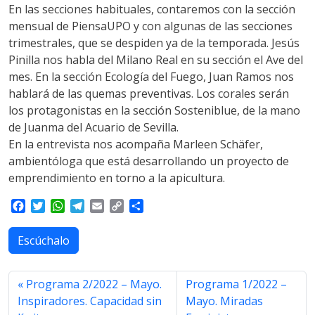
En las secciones habituales, contaremos con la sección
mensual de PiensaUPO y con algunas de las secciones
trimestrales, que se despiden ya de la temporada. Jesús
Pinilla nos habla del Milano Real en su sección el Ave del
mes. En la sección Ecología del Fuego, Juan Ramos nos
hablará de las quemas preventivas. Los corales serán
los protagonistas en la sección Sosteniblue, de la mano
de Juanma del Acuario de Sevilla.
En la entrevista nos acompaña Marleen Schäfer,
ambientóloga que está desarrollando un proyecto de
emprendimiento en torno a la apicultura.
F
T
W
T
E
C
S
a
w
h
e
m
o
h
c
i
a
l
a
p
a
Escúchalo
e
t
t
e
i
y
r
b
t
s
g
l
L
e
o
e
A
r
i
Programa 2/2022 – Mayo.
Programa 1/2022 –
o
r
p
a
n
Inspiradores. Capacidad sin
Mayo. Miradas
k
p
m
k