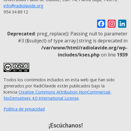
info@radiolavide.org
954 34 89 12
F
I
L
a
n
i
Deprecated
: preg_replace(): Passing null to parameter
c
s
n
#3 ($subject) of type array|string is deprecated in
/var/www/html/radiolavide.org/wp-
e
t
k
includes/kses.php
on line
1939
b
a
e
o
g
d
o
r
I
Todos los contenidos incluidos en esta web que han sido
k
a
n
generados por RadiOlavide están publicados bajo la
m
licencia
Creative Commons Attribution-NonCommercial-
NoDerivatives 4.0 International License
.
Política de privacidad
¡Escúchanos!
© 2026 - RadiOlavide