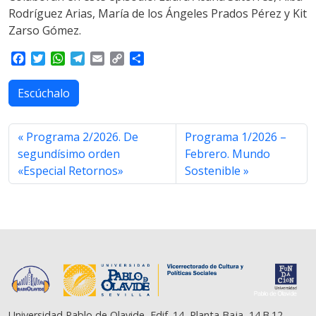
Rodríguez Arias, María de los Ángeles Prados Pérez y Kit
Zarso Gómez.
F
T
W
T
E
C
S
a
w
h
e
m
o
h
c
i
a
l
a
p
a
Escúchalo
e
t
t
e
i
y
r
b
t
s
g
l
L
e
o
e
A
r
i
Programa 2/2026. De
Programa 1/2026 –
o
r
p
a
n
segundísimo orden
Febrero. Mundo
k
p
m
k
«Especial Retornos»
Sostenible
Universidad Pablo de Olavide, Edif. 14, Planta Baja, 14.B.12