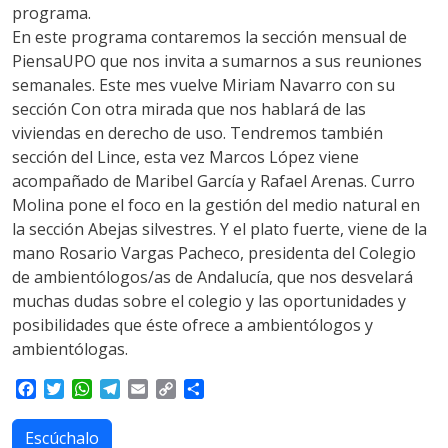
programa.
En este programa contaremos la sección mensual de
PiensaUPO que nos invita a sumarnos a sus reuniones
semanales. Este mes vuelve Miriam Navarro con su
sección Con otra mirada que nos hablará de las
viviendas en derecho de uso. Tendremos también
sección del Lince, esta vez Marcos López viene
acompañado de Maribel García y Rafael Arenas. Curro
Molina pone el foco en la gestión del medio natural en
la sección Abejas silvestres. Y el plato fuerte, viene de la
mano Rosario Vargas Pacheco, presidenta del Colegio
de ambientólogos/as de Andalucía, que nos desvelará
muchas dudas sobre el colegio y las oportunidades y
posibilidades que éste ofrece a ambientólogos y
ambientólogas.
F
T
W
T
E
C
S
a
w
h
e
m
o
h
c
i
a
l
a
p
a
Escúchalo