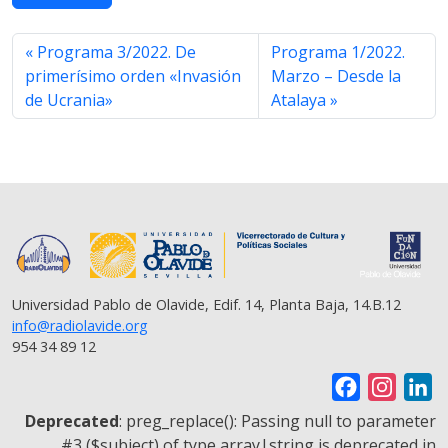
e
t
t
e
i
y
r
b
t
s
g
l
L
e
o
e
A
r
i
Programa 3/2022. De
Programa 1/2022.
o
r
p
a
n
primerísimo orden «Invasión
Marzo – Desde la
k
p
m
k
de Ucrania»
Atalaya
Universidad Pablo de Olavide, Edif. 14, Planta Baja, 14.B.12
info@radiolavide.org
954 34 89 12
F
I
L
a
n
i
Deprecated
: preg_replace(): Passing null to parameter
c
s
n
#3 ($subject) of type array|string is deprecated in