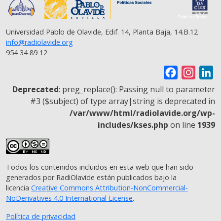
Universidad Pablo de Olavide, Edif. 14, Planta Baja, 14.B.12
info@radiolavide.org
954 34 89 12
F
I
L
a
n
i
Deprecated
: preg_replace(): Passing null to parameter
c
s
n
#3 ($subject) of type array|string is deprecated in
/var/www/html/radiolavide.org/wp-
e
t
k
includes/kses.php
on line
1939
b
a
e
o
g
d
o
r
I
Todos los contenidos incluidos en esta web que han sido
k
a
n
generados por RadiOlavide están publicados bajo la
m
licencia
Creative Commons Attribution-NonCommercial-
NoDerivatives 4.0 International License
.
Política de privacidad