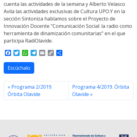
cuenta las actividades de la semana y Alberto Velasco
Avila las actividades exclusivas de Cultura UPO.Y en la
sección Sintoniza hablamos sobre el Proyecto de
Innovación Docente "Comunicación Social: la radio como
herramienta de dinamización comunitarias" en el que
participa RadiOlavide.
F
T
W
T
E
C
S
a
w
h
e
m
o
h
c
i
a
l
a
p
a
Escúchalo
e
t
t
e
i
y
r
b
t
s
g
l
L
e
o
e
A
r
i
Programa 2/2019.
Programa 4/2019. Órbita
o
r
p
a
n
Órbita Olavide
Olavide
k
p
m
k