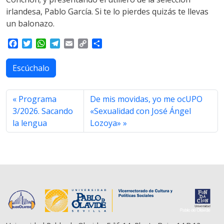
irlandesa, Pablo García. Si te lo pierdes quizás te llevas
un balonazo.
F
T
W
T
E
C
S
a
w
h
e
m
o
h
c
i
a
l
a
p
a
Escúchalo
e
t
t
e
i
y
r
b
t
s
g
l
L
e
o
e
A
r
i
Programa
De mis movidas, yo me ocUPO
o
r
p
a
n
3/2026. Sacando
«Sexualidad con José Ángel
k
p
m
k
la lengua
Lozoya»