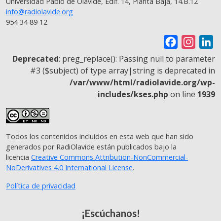
Universidad Pablo de Olavide, Edif. 14, Planta Baja, 14.B.12
info@radiolavide.org
954 34 89 12
F
I
L
a
n
i
Deprecated
: preg_replace(): Passing null to parameter
c
s
n
#3 ($subject) of type array|string is deprecated in
/var/www/html/radiolavide.org/wp-
e
t
k
includes/kses.php
on line
1939
b
a
e
o
g
d
o
r
I
Todos los contenidos incluidos en esta web que han sido
k
a
n
generados por RadiOlavide están publicados bajo la
m
licencia
Creative Commons Attribution-NonCommercial-
NoDerivatives 4.0 International License
.
Política de privacidad
¡Escúchanos!
© 2026 - RadiOlavide