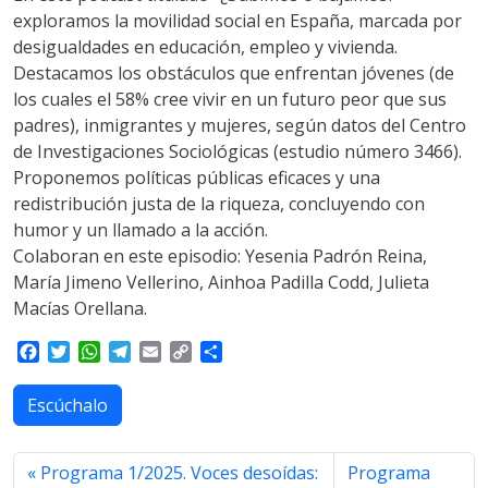
exploramos la movilidad social en España, marcada por
desigualdades en educación, empleo y vivienda.
Destacamos los obstáculos que enfrentan jóvenes (de
los cuales el 58% cree vivir en un futuro peor que sus
padres), inmigrantes y mujeres, según datos del Centro
de Investigaciones Sociológicas (estudio número 3466).
Proponemos políticas públicas eficaces y una
redistribución justa de la riqueza, concluyendo con
humor y un llamado a la acción.
Colaboran en este episodio: Yesenia Padrón Reina,
María Jimeno Vellerino, Ainhoa Padilla Codd, Julieta
Macías Orellana.
F
T
W
T
E
C
S
a
w
h
e
m
o
h
c
i
a
l
a
p
a
Escúchalo
e
t
t
e
i
y
r
b
t
s
g
l
L
e
o
e
A
r
i
Programa 1/2025. Voces desoídas:
Programa
o
r
p
a
n