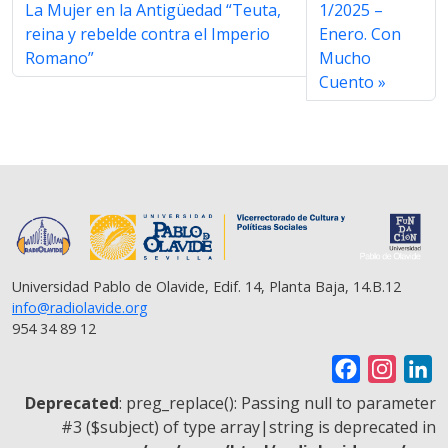
La Mujer en la Antigüedad “Teuta,
1/2025 –
k
p
m
k
reina y rebelde contra el Imperio
Enero. Con
Romano”
Mucho
Cuento
Universidad Pablo de Olavide, Edif. 14, Planta Baja, 14.B.12
info@radiolavide.org
954 34 89 12
F
I
L
a
n
i
Deprecated
: preg_replace(): Passing null to parameter
c
s
n
#3 ($subject) of type array|string is deprecated in