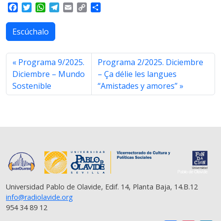
F
T
W
T
E
C
S
a
w
h
e
m
o
h
c
i
a
l
a
p
a
Escúchalo
e
t
t
e
i
y
r
b
t
s
g
l
L
e
o
e
A
r
i
Programa 9/2025.
Programa 2/2025. Diciembre
o
r
p
a
n
Diciembre – Mundo
– Ça délie les langues
k
p
m
k
Sostenible
“Amistades y amores”
Universidad Pablo de Olavide, Edif. 14, Planta Baja, 14.B.12
info@radiolavide.org
954 34 89 12