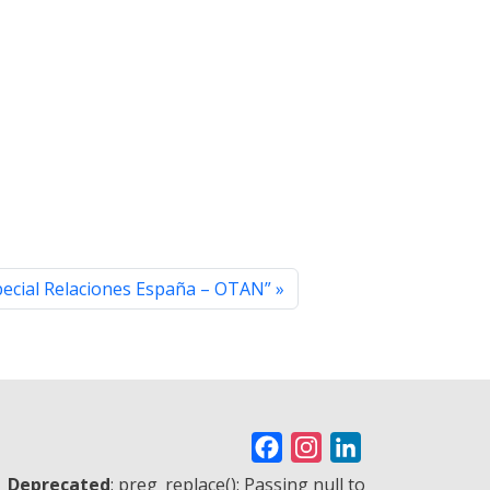
ecial Relaciones España – OTAN”
F
I
L
a
n
i
Deprecated
: preg_replace(): Passing null to