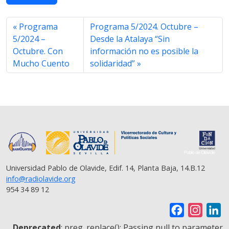
e
t
t
e
i
y
r
b
t
s
g
l
L
e
o
e
A
r
i
Programa
Programa 5/2024. Octubre –
o
r
p
a
n
5/2024 –
Desde la Atalaya “Sin
k
p
m
k
Octubre. Con
información no es posible la
Mucho Cuento
solidaridad”
Universidad Pablo de Olavide, Edif. 14, Planta Baja, 14.B.12
info@radiolavide.org
954 34 89 12
F
I
L
a
n
i
Deprecated
: preg_replace(): Passing null to parameter