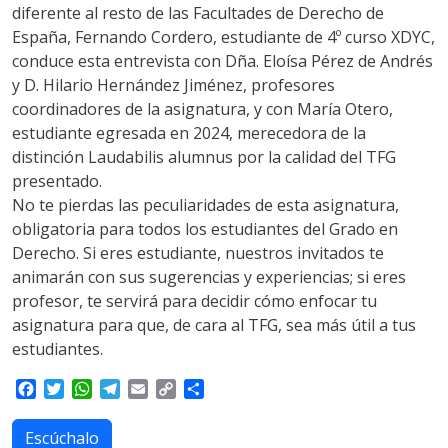
diferente al resto de las Facultades de Derecho de
España, Fernando Cordero, estudiante de 4º curso XDYC,
conduce esta entrevista con Dña. Eloísa Pérez de Andrés
y D. Hilario Hernández Jiménez, profesores
coordinadores de la asignatura, y con María Otero,
estudiante egresada en 2024, merecedora de la
distinción Laudabilis alumnus por la calidad del TFG
presentado.
No te pierdas las peculiaridades de esta asignatura,
obligatoria para todos los estudiantes del Grado en
Derecho. Si eres estudiante, nuestros invitados te
animarán con sus sugerencias y experiencias; si eres
profesor, te servirá para decidir cómo enfocar tu
asignatura para que, de cara al TFG, sea más útil a tus
estudiantes.
F
T
W
T
E
C
S
a
w
h
e
m
o
h
c
i
a
l
a
p
a
Escúchalo