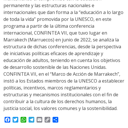
permanente y las estructuras nacionales e
internacionales que dan forma a la “educación a lo largo
de toda la vida” promovida por la UNESCO, en este
programa a partir de la última conferencia
internacional, CONFINTEA VII, que tuvo lugar en
Marrakech (Marruecos) en junio de 2022, se analiza la
estructura de dichas conferencias, desde la perspectiva
de iniciativas políticas eficaces de aprendizaje y
educación de adultos, teniendo en cuenta los objetivos
de desarrollo sostenible de las Naciones Unidas.
CONFINTEA VII, en el “Marco de Acción de Marrakech”,
instó a los Estados miembros de la UNESCO a establecer
políticas, incentivos, marcos reglamentarios y
estructuras y mecanismos institucionales con el fin de
contribuir a la cultura de los derechos humanos, la
justicia social, los valores comunes y la sostenibilidad.
F
T
W
T
E
C
S
a
w
h
e
m
o
h