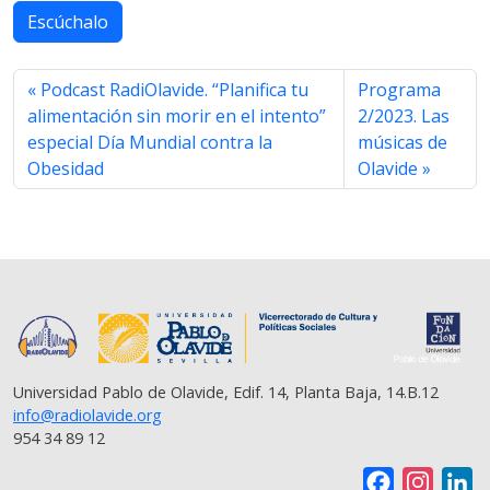
c
i
a
l
a
p
a
Escúchalo
e
t
t
e
i
y
r
b
t
s
g
l
L
e
o
e
A
r
i
Podcast RadiOlavide. “Planifica tu
Programa
o
r
p
a
n
alimentación sin morir en el intento”
2/2023. Las
k
p
m
k
especial Día Mundial contra la
músicas de
Obesidad
Olavide
Universidad Pablo de Olavide, Edif. 14, Planta Baja, 14.B.12
info@radiolavide.org
954 34 89 12
F
I
L