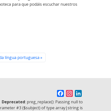
onoteca para que podáis escuchar nuestros
da língua portuguesa
F
I
L
a
n
i
Deprecated
: preg_replace(): Passing null to
c
s
n
rameter #3 ($subject) of type array|string is