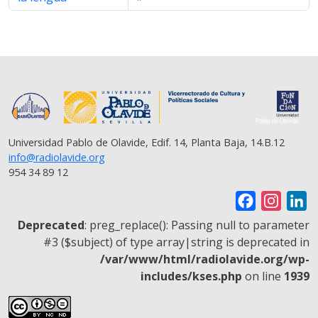
Universidad Pablo de Olavide, Edif. 14, Planta Baja, 14.B.12
info@radiolavide.org
954 34 89 12
F
I
L
a
n
i
Deprecated
: preg_replace(): Passing null to parameter
c
s
n
#3 ($subject) of type array|string is deprecated in
/var/www/html/radiolavide.org/wp-
e
t
k
includes/kses.php
on line
1939
b
a
e
o
g
d