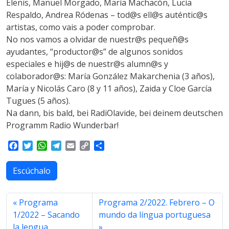
Elenis, Manuel Morgado, María Machacón, Lucía
Respaldo, Andrea Ródenas – tod@s ell@s auténtic@s
artistas, como vais a poder comprobar.
No nos vamos a olvidar de nuestr@s pequeñ@s
ayudantes, “productor@s” de algunos sonidos
especiales e hij@s de nuestr@s alumn@s y
colaborador@s: María González Makarchenia (3 años),
María y Nicolás Caro (8 y 11 años), Zaida y Cloe García
Tugues (5 años).
Na dann, bis bald, bei RadiOlavide, bei deinem deutschen
Programm Radio Wunderbar!
F
T
W
T
E
C
S
a
w
h
e
m
o
h
c
i
a
l
a
p
a
Escúchalo
e
t
t
e
i
y
r
b
t
s
g
l
L
e
o
e
A
r
i
Programa
Programa 2/2022. Febrero – O
o
r
p
a
n
1/2022 – Sacando
mundo da língua portuguesa
k
p
m
k
la lengua