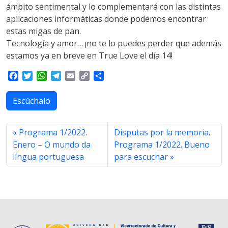
ámbito sentimental y lo complementará con las distintas
aplicaciones informáticas donde podemos encontrar
estas migas de pan.
Tecnología y amor… ¡no te lo puedes perder que además
estamos ya en breve en True Love el día 14!
F
T
W
T
E
C
S
a
w
h
e
m
o
h
c
i
a
l
a
p
a
Escúchalo
e
t
t
e
i
y
r
b
t
s
g
l
L
e
o
e
A
r
i
Programa 1/2022.
Disputas por la memoria.
o
r
p
a
n
Enero – O mundo da
Programa 1/2022. Bueno
k
p
m
k
língua portuguesa
para escuchar