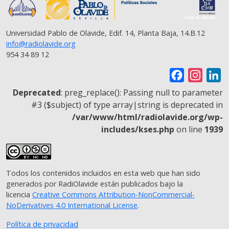
Universidad Pablo de Olavide, Edif. 14, Planta Baja, 14.B.12
info@radiolavide.org
954 34 89 12
F
I
L
a
n
i
Deprecated
: preg_replace(): Passing null to parameter
c
s
n
#3 ($subject) of type array|string is deprecated in
/var/www/html/radiolavide.org/wp-
e
t
k
includes/kses.php
on line
1939
b
a
e
o
g
d
o
r
I
Todos los contenidos incluidos en esta web que han sido
k
a
n
generados por RadiOlavide están publicados bajo la
m
licencia
Creative Commons Attribution-NonCommercial-
NoDerivatives 4.0 International License
.
Política de privacidad